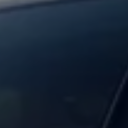
Ruitschade
Vind je dealer
Pechhulp
Pech onderweg?
Waarschuwingslampjes
Autosleutel kwijt
Vind je dealer
Garantie
Economy Service
ServicePlus
Vervangend vervoer
Digitale handleiding
Service Scan
HVO100 diesel
Accessoires
Accessoire Pakketten
Wielensets
Trekhaken
Elektrisch rijden
Transport
Car electronics
Comfort en bescherming
Betimmering
Offerte aanvragen
Vind je dealer