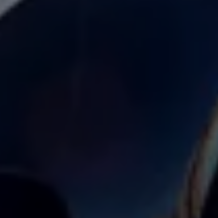
Connect Pro
Car-Net
California App
Navigatie-updates
Software-updates
Vind je dealer
Proefrit plannen
Adviesgesprek aanvragen
Offerte aanvragen
Ons dealernetwerk
Alles over Volkswagen Bedrijfswagens
Inschrijven nieuwsbrief
Nieuws
Geschiedenis
Bedrijfswagens Buzz
Informatie voor universele garages
Informatie voor carrosseriebouwers
WLTP