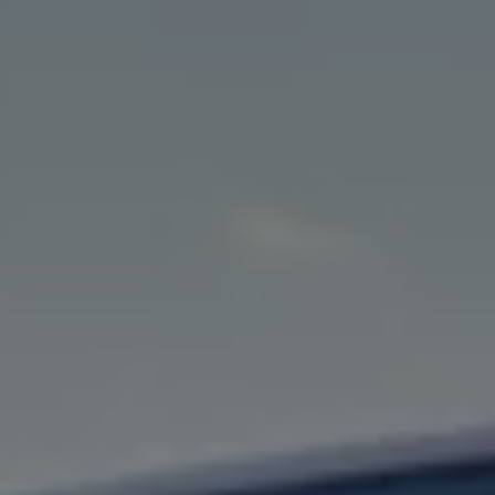
Proefrit plannen
Adviesgesprek aanvragen
Offerte aanvragen
Fiscaal vriendelijk investeren
Verzekeren
Bijtelling
Vind je dealer
Proefrit plannen
Adviesgesprek aanvragen
Offerte aanvragen
Service & accessoires
Onderhoud
Zomercheck
APK-keuring
Aircoservice
Autobanden
Onderhoud elektrische bedrijfswagen
Accu State-of-Health Check
AdBlue
Occasioncheck
Navigatie- en software-updates
Vind je dealer
Reparatie en schadeherstel
Schadeherstel
Kleine schade