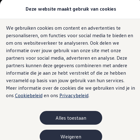
Modellen & samenstellen
Deze website maakt gebruik van cookies
Bedrijfswagens
Samenstellen
Modellen vergelijken
Acties
We gebruiken cookies om content en advertenties te
Ga naar
Ga
Maatwerk
personaliseren, om functies voor social media te bieden en
pagina
naar
Branches
content
footer
Carrosseriebouw
om ons websiteverkeer te analyseren. Ook delen we
Bedrijfswageninrichting
informatie over jouw gebruik van onze site met onze
De toCargo modellen
partners voor social media, adverteren en analyse. Deze
Vind je dealer
Proefrit plannen
partners kunnen deze gegevens combineren met andere
Adviesgesprek aanvragen
informatie die je aan ze hebt verstrekt of die ze hebben
Offerte aanvragen
verzameld op basis van jouw gebruik van hun services.
Onze voorraad bekijken
Onze occasions bekijken
Meer informatie over de cookies die we gebruiken vind je in
Vind je dealer
ons
Cookiebeleid
en ons
Privacybeleid
.
Proefrit plannen
Adviesgesprek aanvragen
Offerte aanvragen
Elektrisch & hybride
Alles toestaan
Elektrisch rijden & modellen
Actieradius
Opladen
Weigeren
Laadoplossingen