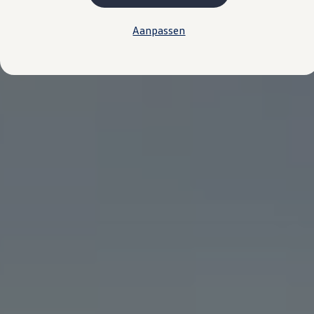
Kosten
Onderhoud
Aanpassen
Vind je dealer
Proefrit plannen
Adviesgesprek aanvragen
Offerte aanvragen
Hybride rijden & modellen
De toCargo modellen
Laadoplossingen
Vind je dealer
Proefrit plannen
Adviesgesprek aanvragen
Offerte aanvragen
Klaar voor morgen
e-Transitie
Regelgeving & fiscaliteit
Maatwerk
Product & innovatie
Klantervaringen
Financiële opties
Leasen
Financial Lease
Full Operational Lease
Short Lease
Vind je dealer