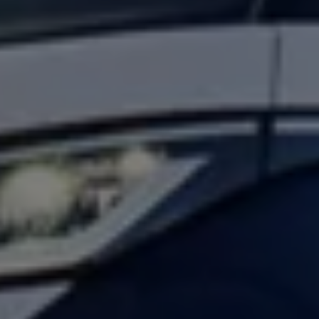
Vind je dealer
Digitale diensten & apps
VW Connect en We Connect
Alle Connect diensten op een rij
Upgrades voor Connect
Veelgestelde vragen
Vind je dealer
Proefrit plannen
Adviesgesprek aanvragen
Offerte aanvragen
VW Connect en We Connect ID. modellen
Alle Connect diensten op een rij
Upgrades voor Connect
Veelgestelde vragen
Vind je dealer
Proefrit plannen
Adviesgesprek aanvragen
Offerte aanvragen
VW Connect en We Connect activeren
myVolkswagen
Hulp met digitale diensten & apps
Vind je dealer
Proefrit plannen
Adviesgesprek aanvragen
Offerte aanvragen