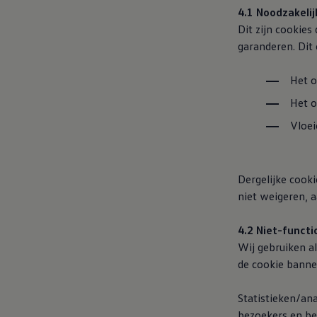
Ruitschade
4.1 Noodzakelij
Vind je dealer
Dit zijn cookies
Pechhulp
garanderen. Dit
Pech onderweg?
Waarschuwingslampjes
Autosleutel kwijt
Het o
Vind je dealer
Garantie
Het o
Economy Service
ServicePlus
Vloei
Vervangend vervoer
Digitale handleiding
Service Scan
HVO100 diesel
Dergelijke cook
Accessoires
niet weigeren, a
Accessoire Pakketten
Wielensets
Trekhaken
4.2 Niet-funct
Elektrisch rijden
Wij gebruiken al
Transport
Car electronics
de cookie banne
Comfort en bescherming
Betimmering
Statistieken/an
Offerte aanvragen
Vind je dealer
bezoekers en be