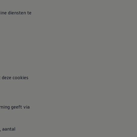
line diensten te
t deze cookies
mming geeft via
, aantal