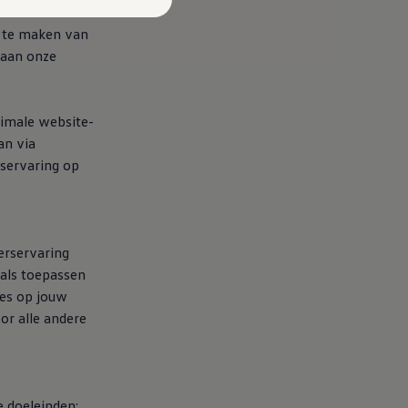
vant en
k te maken van
 aan onze
timale website-
an via
rservaring op
erservaring
oals toepassen
ies op jouw
oor alle andere
 doeleinden: