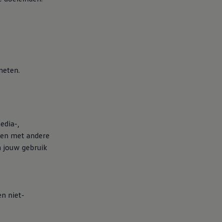
meten.
edia-,
ren met andere
n jouw gebruik
n niet-