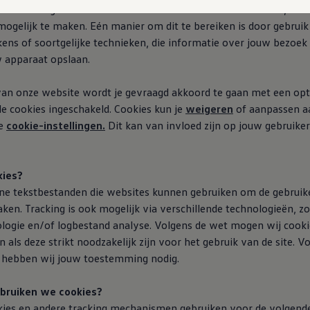
ne ervaring en interactie met onze websites zo informatief, rele
ogelijk te maken. Eén manier om dit te bereiken is door gebrui
ens of soortgelijke technieken, die informatie over jouw bezoek
 apparaat opslaan.
van onze website wordt je gevraagd akkoord te gaan met een op
le cookies ingeschakeld. Cookies kun je
weigeren
of aanpassen a
de
cookie-instellingen.
Dit kan van invloed zijn op jouw gebruike
kies?
eine tekstbestanden die websites kunnen gebruiken om de gebruik
aken. Tracking is ook mogelijk via verschillende technologieën, z
ologie en/of logbestand analyse. Volgens de wet mogen wij cook
 als deze strikt noodzakelijk zijn voor het gebruik van de site. V
 hebben wij jouw toestemming nodig.
bruiken we cookies?
ies en andere tracking mechanismen gebruiken voor de volgende