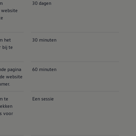
om
30 dagen
e website
te
m het
30 minuten
bij te
nde pagina
60 minuten
 de website
mmer.
m te
Een sessie
rekken
s voor