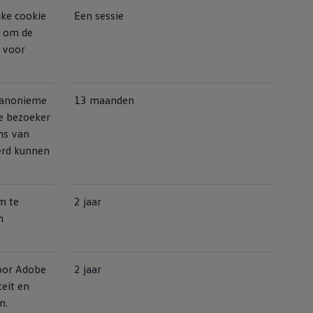
jke cookie
Een sessie
t om de
n voor
, anonieme
13 maanden
e bezoeker
ens van
erd kunnen
m te
2 jaar
n
oor Adobe
2 jaar
teit en
n.