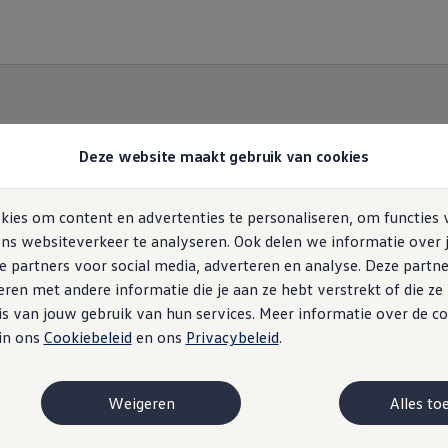
Deze website maakt gebruik van cookies
ies om content en advertenties te personaliseren, om functies 
Cookies
ns websiteverkeer te analyseren. Ook delen we informatie over 
e partners voor social media, adverteren en analyse. Deze partn
en met andere informatie die je aan ze hebt verstrekt of die z
s van jouw gebruik van hun services. Meer informatie over de co
 in ons
Cookiebeleid
en ons
Privacybeleid
.
Weigeren
Alles to
ng
laring word je aangeboden door Pon’s Automobielhandel B.V. (Pon