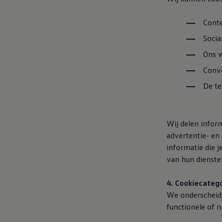
Proefrit plannen
Adviesgesprek aanvragen
Conte
Offerte aanvragen
Fiscaal vriendelijk investeren
Socia
Verzekeren
Bijtelling
Ons w
Vind je dealer
Proefrit plannen
Conve
Adviesgesprek aanvragen
Offerte aanvragen
De te
Service & accessoires
Onderhoud
Zomercheck
APK-keuring
Wij delen infor
Aircoservice
advertentie- en
Autobanden
informatie die j
Onderhoud elektrische bedrijfswagen
Accu State-of-Health Check
van hun dienste
AdBlue
Occasioncheck
4. Cookiecateg
Navigatie- en software-updates
Vind je dealer
We onderscheide
Reparatie en schadeherstel
functionele of 
Schadeherstel
Kleine schade