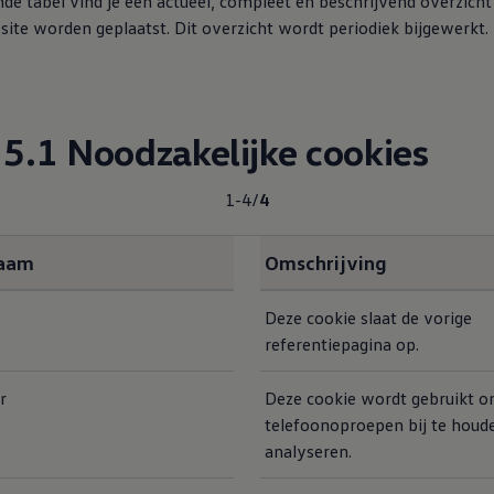
de tabel vind je een actueel, compleet en beschrijvend overzicht
site worden geplaatst. Dit overzicht wordt periodiek bijgewerkt.
5.1 Noodzakelijke cookies
1-4
/
4
naam
Omschrijving
Deze cookie slaat de vorige
referentiepagina op.
r
Deze cookie wordt gebruikt 
telefoonoproepen bij te houd
analyseren.