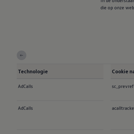
In de onderstaan
Connect Pro
die op onze web
Car-Net
California App
Navigatie-updates
Software-updates
Vind je dealer
Proefrit plannen
Adviesgesprek aanvragen
Offerte aanvragen
Ons dealernetwerk
Alles over Volkswagen Bedrijfswagens
Inschrijven nieuwsbrief
Nieuws
Technologie
Cookie 
Geschiedenis
Bedrijfswagens Buzz
<b>5.1 Noodzakelijke cookies</b>
Informatie voor universele garages
AdCalls
sc_prevref
Informatie voor carrosseriebouwers
WLTP
AdCalls
acalltracke