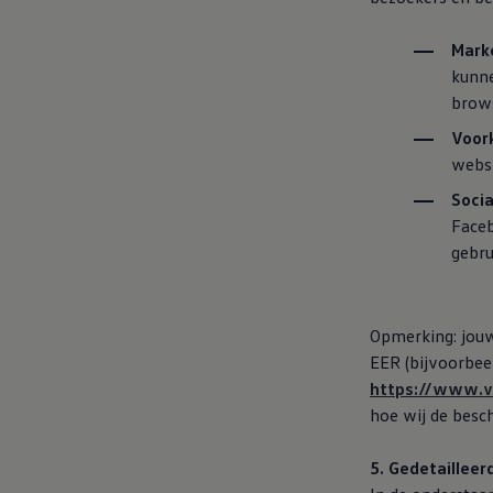
Vind je dealer
Digitale diensten & apps
Mark
VW Connect en We Connect
Alle Connect diensten op een rij
kunne
Upgrades voor Connect
brows
Veelgestelde vragen
Vind je dealer
Voor
Proefrit plannen
websi
Adviesgesprek aanvragen
Offerte aanvragen
Socia
VW Connect en We Connect ID. modellen
Faceb
Alle Connect diensten op een rij
gebru
Upgrades voor Connect
Veelgestelde vragen
Vind je dealer
Proefrit plannen
Adviesgesprek aanvragen
Opmerking: jou
Offerte aanvragen
EER (bijvoorbee
VW Connect en We Connect activeren
https://www.v
myVolkswagen
Hulp met digitale diensten & apps
hoe wij de bes
Vind je dealer
Proefrit plannen
5. Gedetailleer
Adviesgesprek aanvragen
Offerte aanvragen