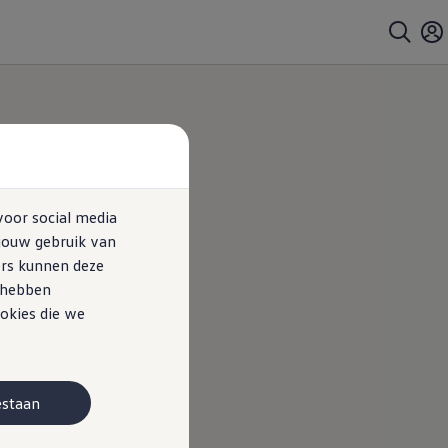
voor social media
jouw gebruik van
ers kunnen deze
e hebben
okies die we
estaan
). Pon streeft