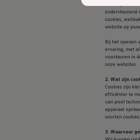
Kosten
ernaar jouw onli
Onderhoud
ondersteunend m
Vind je dealer
cookies, webbak
Proefrit plannen
Adviesgesprek aanvragen
website op jouw
Offerte aanvragen
Hybride rijden & modellen
Bij het openen 
De toCargo modellen
Laadoplossingen
ervaring, met al
Vind je dealer
voorkeuren in 
Proefrit plannen
onze websites.
Adviesgesprek aanvragen
Offerte aanvragen
Klaar voor morgen
2. Wat zijn coo
e-Transitie
Cookies zijn kl
Regelgeving & fiscaliteit
Maatwerk
efficiënter te m
Product & innovatie
van pixel techn
Klantervaringen
apparaat opslaan
Financiële opties
Leasen
soorten cookies
Financial Lease
Full Operational Lease
3. Waarvoor ge
Short Lease
Vind je dealer
Wij kunnen cook