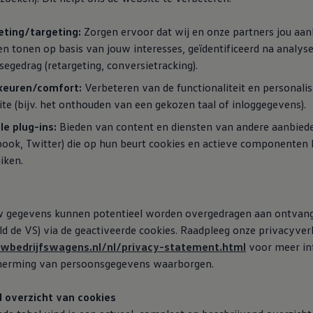
eting/targeting:
Zorgen ervoor dat wij en onze partners jou aa
n tonen op basis van jouw interesses, geïdentificeerd na analys
egedrag (retargeting, conversietracking).
keuren/comfort:
Verbeteren van de functionaliteit en personalis
te (bijv. het onthouden van een gekozen taal of inloggegevens).
le plug-ins:
Bieden van content en diensten van andere aanbieder
ook, Twitter) die op hun beurt cookies en actieve componenten
iken.
w gegevens kunnen potentieel worden overgedragen aan ontvang
ld de VS) via de geactiveerde cookies. Raadpleeg onze privacyver
wbedrijfswagens.nl/nl/privacy-statement.html
voor meer in
cherming van persoonsgegevens waarborgen.
d overzicht van cookies