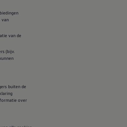
nbiedingen
e van
atie van de
s (bijv.
 kunnen
ers buiten de
klaring
formatie over