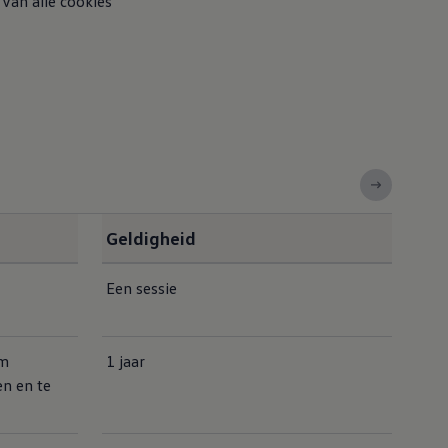
 van alle cookies
Geldigheid
Een sessie
om
1 jaar
en en te