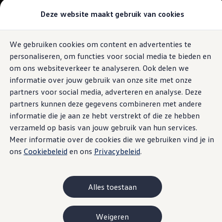
Modellen & samenstellen
Deze website maakt gebruik van cookies
Bedrijfswagens
Samenstellen
Modellen vergelijken
Acties
We gebruiken cookies om content en advertenties te
Ga naar
Ga
Maatwerk
personaliseren, om functies voor social media te bieden en
pagina
naar
Branches
content
footer
Carrosseriebouw
om ons websiteverkeer te analyseren. Ook delen we
Bedrijfswageninrichting
informatie over jouw gebruik van onze site met onze
De toCargo modellen
partners voor social media, adverteren en analyse. Deze
Vind je dealer
Proefrit plannen
partners kunnen deze gegevens combineren met andere
Adviesgesprek aanvragen
informatie die je aan ze hebt verstrekt of die ze hebben
Offerte aanvragen
verzameld op basis van jouw gebruik van hun services.
Onze voorraad bekijken
Onze occasions bekijken
Meer informatie over de cookies die we gebruiken vind je in
Vind je dealer
ons
Cookiebeleid
en ons
Privacybeleid
.
Proefrit plannen
Adviesgesprek aanvragen
Offerte aanvragen
Elektrisch & hybride
Alles toestaan
Elektrisch rijden & modellen
Actieradius
Opladen
Weigeren
Laadoplossingen