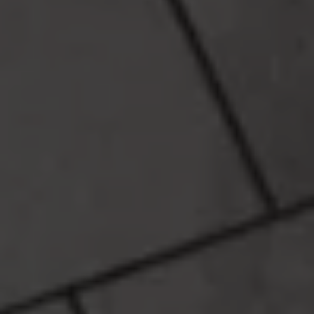
Connect Pro
Car-Net
California App
Navigatie-updates
Software-updates
Vind je dealer
Proefrit plannen
Adviesgesprek aanvragen
Offerte aanvragen
Ons dealernetwerk
Alles over Volkswagen Bedrijfswagens
Inschrijven nieuwsbrief
Nieuws
Geschiedenis
Bedrijfswagens Buzz
Informatie voor universele garages
Informatie voor carrosseriebouwers
WLTP