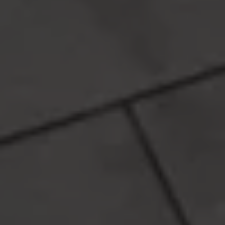
Ruitschade
Vind je dealer
Pechhulp
Pech onderweg?
Waarschuwingslampjes
Autosleutel kwijt
Vind je dealer
Garantie
Economy Service
ServicePlus
Vervangend vervoer
Digitale handleiding
Service Scan
HVO100 diesel
Accessoires
Accessoire Pakketten
Wielensets
Trekhaken
Elektrisch rijden
Transport
Car electronics
Comfort en bescherming
Betimmering
Offerte aanvragen
Vind je dealer