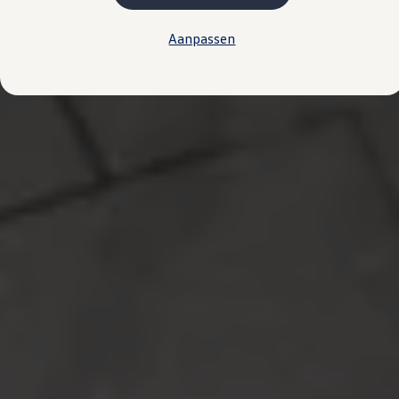
Kosten
Onderhoud
Aanpassen
Vind je dealer
Proefrit plannen
Adviesgesprek aanvragen
Offerte aanvragen
Hybride rijden & modellen
De toCargo modellen
Laadoplossingen
Vind je dealer
Proefrit plannen
Adviesgesprek aanvragen
Offerte aanvragen
Klaar voor morgen
e-Transitie
Regelgeving & fiscaliteit
Maatwerk
Product & innovatie
Klantervaringen
Financiële opties
Leasen
Financial Lease
Full Operational Lease
Short Lease
Vind je dealer