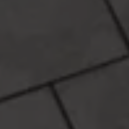
Vind je dealer
Digitale diensten & apps
VW Connect en We Connect
Alle Connect diensten op een rij
Upgrades voor Connect
Veelgestelde vragen
Vind je dealer
Proefrit plannen
Adviesgesprek aanvragen
Offerte aanvragen
VW Connect en We Connect ID. modellen
Alle Connect diensten op een rij
Upgrades voor Connect
Veelgestelde vragen
Vind je dealer
Proefrit plannen
Adviesgesprek aanvragen
Offerte aanvragen
VW Connect en We Connect activeren
myVolkswagen
Hulp met digitale diensten & apps
Vind je dealer
Proefrit plannen
Adviesgesprek aanvragen
Offerte aanvragen