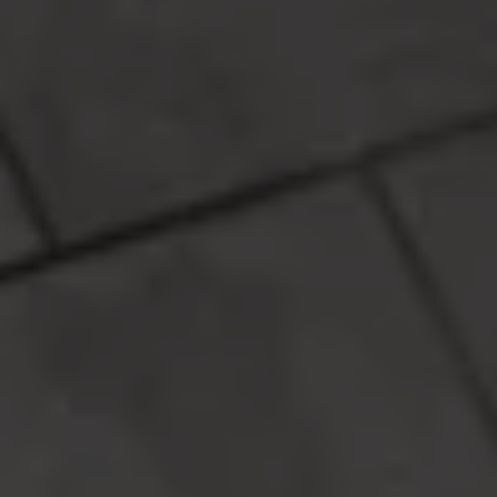
Proefrit plannen
Adviesgesprek aanvragen
Offerte aanvragen
Fiscaal vriendelijk investeren
Verzekeren
Bijtelling
Vind je dealer
Proefrit plannen
Adviesgesprek aanvragen
Offerte aanvragen
Service & accessoires
Onderhoud
Zomercheck
APK-keuring
Aircoservice
Autobanden
Onderhoud elektrische bedrijfswagen
Accu State-of-Health Check
AdBlue
Occasioncheck
Navigatie- en software-updates
Vind je dealer
Reparatie en schadeherstel
Schadeherstel
Kleine schade