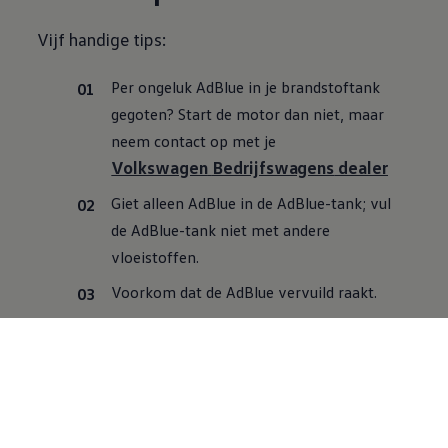
Vijf handige tips:
Per ongeluk AdBlue in je brandstoftank
gegoten? Start de motor dan niet, maar
neem contact op met je
Volkswagen
Bedrijfswagens
dealer
Giet alleen AdBlue in de AdBlue-tank; vul
de AdBlue-tank niet met andere
vloeistoffen.
Voorkom dat de AdBlue vervuild raakt.
Als kleine hoeveelheden AdBlue in contact
komen met bijvoorbeeld de lak van de
auto, veeg dit dan weg en spoel het gebied
zo nodig af met water.
Meer informatie over AdBlue en het