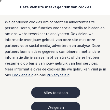
Modellen & samenstellen
Deze website maakt gebruik van cookies
Bedrijfswagens
Samenstellen
Modellen vergelijken
Acties
Home
Nieuwsbrief
We gebruiken cookies om content en advertenties te
Ga naar
Ga
Maatwerk
personaliseren, om functies voor social media te bieden en
pagina
naar
Branches
content
footer
Carrosseriebouw
om ons websiteverkeer te analyseren. Ook delen we
Bedrijfswageninrichting
informatie over jouw gebruik van onze site met onze
De toCargo modellen
Schrijf je in voor onze
partners voor social media, adverteren en analyse. Deze
Vind je dealer
Proefrit plannen
partners kunnen deze gegevens combineren met andere
Adviesgesprek aanvragen
nieuwsbrief
informatie die je aan ze hebt verstrekt of die ze hebben
Offerte aanvragen
verzameld op basis van jouw gebruik van hun services.
Onze voorraad bekijken
Onze occasions bekijken
Meer informatie over de cookies die we gebruiken vind je in
Vind je dealer
Van nieuwe modellen en scherpe acties, tot tips over
ons
Cookiebeleid
en ons
Privacybeleid
.
Proefrit plannen
onderhoud en zuinig rijden. Met onze nieuwsbrief ben
Adviesgesprek aanvragen
Offerte aanvragen
jij de eerste die het weet!
Elektrisch & hybride
Alles toestaan
Elektrisch rijden & modellen
Vul hieronder je gegevens in en meld je aan.
Actieradius
Opladen
Weigeren
Laadoplossingen