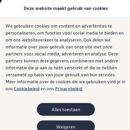
Modellen & samenstellen
Deze website maakt gebruik van cookies
Bedrijfswagens
Samenstellen
Modellen vergelijken
Acties
We gebruiken cookies om content en advertenties te
Ga naar
Ga
Maatwerk
personaliseren, om functies voor social media te bieden en
pagina
naar
Branches
content
footer
Carrosseriebouw
om ons websiteverkeer te analyseren. Ook delen we
Bedrijfswageninrichting
informatie over jouw gebruik van onze site met onze
De toCargo modellen
partners voor social media, adverteren en analyse. Deze
Vind je dealer
Proefrit plannen
partners kunnen deze gegevens combineren met andere
Adviesgesprek aanvragen
informatie die je aan ze hebt verstrekt of die ze hebben
Offerte aanvragen
verzameld op basis van jouw gebruik van hun services.
Onze voorraad bekijken
Onze occasions bekijken
Meer informatie over de cookies die we gebruiken vind je in
Vind je dealer
ons
Cookiebeleid
en ons
Privacybeleid
.
Proefrit plannen
Adviesgesprek aanvragen
Offerte aanvragen
Elektrisch & hybride
Alles toestaan
Elektrisch rijden & modellen
Actieradius
Opladen
Weigeren
Laadoplossingen