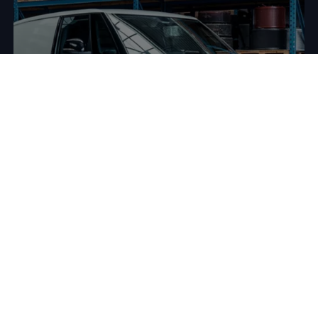
Vier de zomer met tijdelijk actievoordeel
ID. Buzz Cargo vanaf
€ 35.990
1
of
€ 409 p/m
via Financial
2
Lease