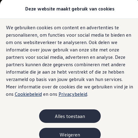
Modellen & samenstellen
Deze website maakt gebruik van cookies
Bedrijfswagens
Samenstellen
Modellen vergelijken
Acties
We gebruiken cookies om content en advertenties te
Ga naar
Ga
Maatwerk
personaliseren, om functies voor social media te bieden en
pagina
naar
Branches
content
footer
Carrosseriebouw
om ons websiteverkeer te analyseren. Ook delen we
Bedrijfswageninrichting
informatie over jouw gebruik van onze site met onze
De toCargo modellen
partners voor social media, adverteren en analyse. Deze
Vind je dealer
Proefrit plannen
partners kunnen deze gegevens combineren met andere
Adviesgesprek aanvragen
informatie die je aan ze hebt verstrekt of die ze hebben
Offerte aanvragen
verzameld op basis van jouw gebruik van hun services.
Onze voorraad bekijken
Onze occasions bekijken
Meer informatie over de cookies die we gebruiken vind je in
Vind je dealer
ons
Cookiebeleid
en ons
Privacybeleid
.
Proefrit plannen
Adviesgesprek aanvragen
Offerte aanvragen
Elektrisch & hybride
Alles toestaan
Elektrisch rijden & modellen
Actieradius
Opladen
Weigeren
Laadoplossingen