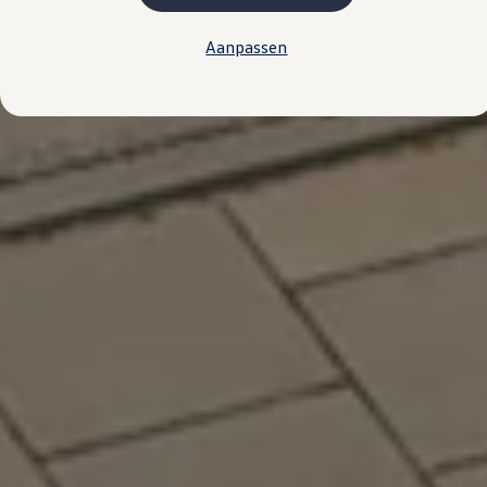
Kosten
Onderhoud
Aanpassen
Vind je dealer
Proefrit plannen
Adviesgesprek aanvragen
Offerte aanvragen
Hybride rijden & modellen
De toCargo modellen
Laadoplossingen
Vind je dealer
Proefrit plannen
Adviesgesprek aanvragen
Offerte aanvragen
Klaar voor morgen
e-Transitie
Regelgeving & fiscaliteit
Maatwerk
Product & innovatie
Klantervaringen
Financiële opties
Leasen
Financial Lease
Full Operational Lease
Short Lease
Vind je dealer