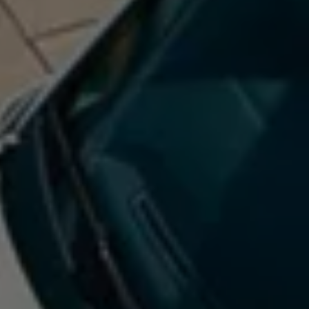
Ruitschade
Vind je dealer
Pechhulp
Pech onderweg?
Waarschuwingslampjes
Autosleutel kwijt
Vind je dealer
Garantie
Economy Service
ServicePlus
Vervangend vervoer
Digitale handleiding
Service Scan
HVO100 diesel
Accessoires
Accessoire Pakketten
Wielensets
Trekhaken
Elektrisch rijden
Transport
Car electronics
Comfort en bescherming
Betimmering
Offerte aanvragen
Vind je dealer