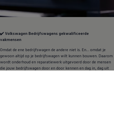
✔️
Volkswagen
Bedrijfswagens
gekwalificeerde
vakmensen
Omdat de ene bedrijfswagen de andere niet is. En… omdat je
gewoon altijd op je bedrijfswagen wilt kunnen bouwen. Daarom
wordt onderhoud en reparatiewerk uitgevoerd door de mensen
die jouw bedrijfswagen door en door kennen en dag in, dag uit
alleen maar aan
Volkswagen
Bedrijfswagens
werken. Speciaal
opgeleid, gecertificeerd en met liefde voor hun vak. Zij kennen
elk onderdeel en ieder boutje van jouw bus.
Onderhoud door gekwalificeerde
Volkswagen
Bedrijfswagens
monteurs. Da's VakWerk.