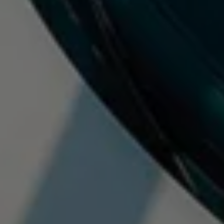
Vind je dealer
Digitale diensten & apps
VW Connect en We Connect
Alle Connect diensten op een rij
Upgrades voor Connect
Veelgestelde vragen
Vind je dealer
Proefrit plannen
Adviesgesprek aanvragen
Offerte aanvragen
VW Connect en We Connect ID. modellen
Alle Connect diensten op een rij
Upgrades voor Connect
Veelgestelde vragen
Vind je dealer
Proefrit plannen
Adviesgesprek aanvragen
Offerte aanvragen
VW Connect en We Connect activeren
myVolkswagen
Hulp met digitale diensten & apps
Vind je dealer
Proefrit plannen
Adviesgesprek aanvragen
Offerte aanvragen