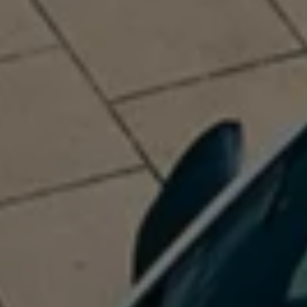
Proefrit plannen
Adviesgesprek aanvragen
Offerte aanvragen
Fiscaal vriendelijk investeren
Verzekeren
Bijtelling
Vind je dealer
Proefrit plannen
Adviesgesprek aanvragen
Offerte aanvragen
Service & accessoires
Onderhoud
Zomercheck
APK-keuring
Aircoservice
Autobanden
Onderhoud elektrische bedrijfswagen
Accu State-of-Health Check
AdBlue
Occasioncheck
Navigatie- en software-updates
Vind je dealer
Reparatie en schadeherstel
Schadeherstel
Kleine schade