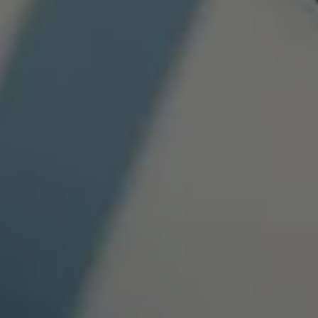
Connect Pro
Car-Net
California App
Navigatie-updates
Software-updates
Vind je dealer
Proefrit plannen
Adviesgesprek aanvragen
Offerte aanvragen
Ons dealernetwerk
Alles over Volkswagen Bedrijfswagens
Inschrijven nieuwsbrief
Nieuws
Geschiedenis
Bedrijfswagens Buzz
Informatie voor universele garages
Informatie voor carrosseriebouwers
WLTP