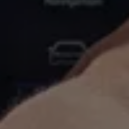
Connect Pro
Car-Net
California App
Navigatie-updates
Software-updates
Vind je dealer
Proefrit plannen
Adviesgesprek aanvragen
Offerte aanvragen
Ons dealernetwerk
Alles over Volkswagen Bedrijfswagens
Inschrijven nieuwsbrief
Nieuws
Geschiedenis
Bedrijfswagens Buzz
Informatie voor universele garages
Informatie voor carrosseriebouwers
WLTP