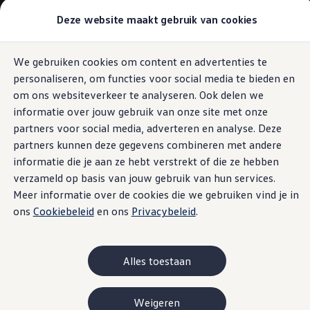
Modellen & samenstellen
Deze website maakt gebruik van cookies
Bedrijfswagens
Samenstellen
Modellen vergelijken
Acties
We gebruiken cookies om content en advertenties te
Ga naar
Ga
Maatwerk
personaliseren, om functies voor social media te bieden en
pagina
naar
Branches
content
footer
Carrosseriebouw
om ons websiteverkeer te analyseren. Ook delen we
Bedrijfswageninrichting
informatie over jouw gebruik van onze site met onze
De toCargo modellen
partners voor social media, adverteren en analyse. Deze
Vind je dealer
Proefrit plannen
partners kunnen deze gegevens combineren met andere
Adviesgesprek aanvragen
informatie die je aan ze hebt verstrekt of die ze hebben
Offerte aanvragen
verzameld op basis van jouw gebruik van hun services.
Onze voorraad bekijken
Onze occasions bekijken
Meer informatie over de cookies die we gebruiken vind je in
Vind je dealer
ons
Cookiebeleid
en ons
Privacybeleid
.
Proefrit plannen
Adviesgesprek aanvragen
Offerte aanvragen
Elektrisch & hybride
Alles toestaan
Elektrisch rijden & modellen
Actieradius
Opladen
Weigeren
Laadoplossingen