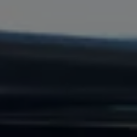
Ruitschade
Vind je dealer
Pechhulp
Pech onderweg?
Waarschuwingslampjes
Autosleutel kwijt
Vind je dealer
Garantie
Economy Service
ServicePlus
Vervangend vervoer
Digitale handleiding
Service Scan
HVO100 diesel
Accessoires
Accessoire Pakketten
Wielensets
Trekhaken
Elektrisch rijden
Transport
Car electronics
Comfort en bescherming
Betimmering
Offerte aanvragen
Vind je dealer