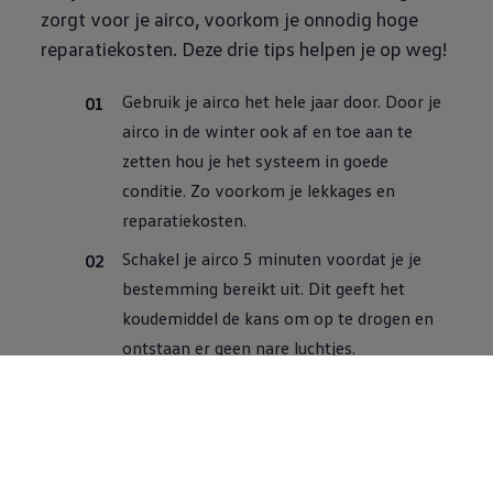
zorgt voor je airco, voorkom je onnodig hoge
reparatiekosten. Deze drie tips helpen je op weg!
Gebruik je airco het hele jaar door. Door je
airco in de winter ook af en toe aan te
zetten hou je het systeem in goede
conditie. Zo voorkom je lekkages en
reparatiekosten.
Schakel je airco 5 minuten voordat je je
bestemming bereikt uit. Dit geeft het
koudemiddel de kans om op te drogen en
ontstaan er geen nare luchtjes.
Zet in de zomer voor vertrek eerst even
alle ramen open, zodat de hete lucht kan
ontsnappen. Je bus is hierdoor sneller koel
en de airco hoeft veel minder hard te