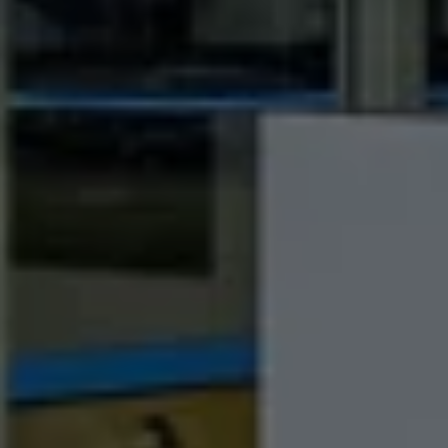
Connect Pro
Car-Net
California App
Navigatie-updates
Software-updates
Vind je dealer
Proefrit plannen
Adviesgesprek aanvragen
Offerte aanvragen
Ons dealernetwerk
Alles over Volkswagen Bedrijfswagens
Inschrijven nieuwsbrief
Nieuws
Geschiedenis
Bedrijfswagens Buzz
Informatie voor universele garages
Informatie voor carrosseriebouwers
WLTP