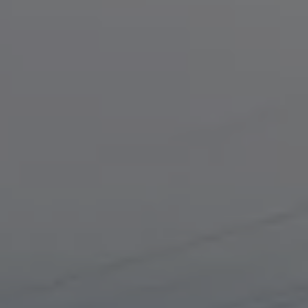
Proefrit plannen
Adviesgesprek aanvragen
Offerte aanvragen
Fiscaal vriendelijk investeren
Verzekeren
Bijtelling
Vind je dealer
Proefrit plannen
Adviesgesprek aanvragen
Offerte aanvragen
Service & accessoires
Onderhoud
Zomercheck
APK-keuring
Aircoservice
Autobanden
Onderhoud elektrische bedrijfswagen
Accu State-of-Health Check
AdBlue
Occasioncheck
Navigatie- en software-updates
Vind je dealer
Reparatie en schadeherstel
Schadeherstel
Kleine schade