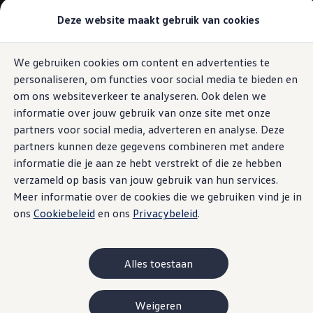
Modellen & samenstellen
Deze website maakt gebruik van cookies
Bedrijfswagens
Samenstellen
Modellen vergelijken
Acties
We gebruiken cookies om content en advertenties te
Ga naar
Ga
Maatwerk
personaliseren, om functies voor social media te bieden en
pagina
naar
Branches
content
footer
Carrosseriebouw
om ons websiteverkeer te analyseren. Ook delen we
Bedrijfswageninrichting
informatie over jouw gebruik van onze site met onze
De toCargo modellen
partners voor social media, adverteren en analyse. Deze
Vind je dealer
Proefrit plannen
partners kunnen deze gegevens combineren met andere
Adviesgesprek aanvragen
informatie die je aan ze hebt verstrekt of die ze hebben
Offerte aanvragen
verzameld op basis van jouw gebruik van hun services.
Onze voorraad bekijken
Onze occasions bekijken
Meer informatie over de cookies die we gebruiken vind je in
Vind je dealer
ons
Cookiebeleid
en ons
Privacybeleid
.
Proefrit plannen
Adviesgesprek aanvragen
Offerte aanvragen
Elektrisch & hybride
Alles toestaan
Elektrisch rijden & modellen
Actieradius
Opladen
Weigeren
Laadoplossingen