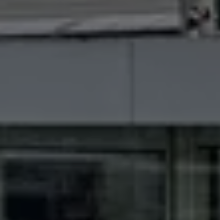
Vind je dealer
Digitale diensten & apps
VW Connect en We Connect
Alle Connect diensten op een rij
Upgrades voor Connect
Veelgestelde vragen
Vind je dealer
Proefrit plannen
Adviesgesprek aanvragen
Offerte aanvragen
VW Connect en We Connect ID. modellen
Alle Connect diensten op een rij
Upgrades voor Connect
Veelgestelde vragen
Vind je dealer
Proefrit plannen
Adviesgesprek aanvragen
Offerte aanvragen
VW Connect en We Connect activeren
myVolkswagen
Hulp met digitale diensten & apps
Vind je dealer
Proefrit plannen
Adviesgesprek aanvragen
Offerte aanvragen