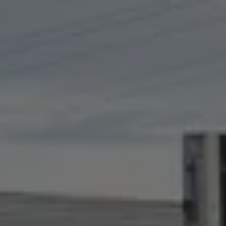
Ruitschade
Vind je dealer
Pechhulp
Pech onderweg?
Waarschuwingslampjes
Autosleutel kwijt
Vind je dealer
Garantie
Economy Service
ServicePlus
Vervangend vervoer
Digitale handleiding
Service Scan
HVO100 diesel
Accessoires
Accessoire Pakketten
Wielensets
Trekhaken
Elektrisch rijden
Transport
Car electronics
Comfort en bescherming
Betimmering
Offerte aanvragen
Vind je dealer