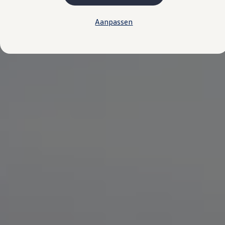
Kosten
Onderhoud
Aanpassen
Vind je dealer
Proefrit plannen
Adviesgesprek aanvragen
Offerte aanvragen
Hybride rijden & modellen
De toCargo modellen
Laadoplossingen
Vind je dealer
Proefrit plannen
Adviesgesprek aanvragen
Offerte aanvragen
Klaar voor morgen
e-Transitie
Regelgeving & fiscaliteit
Maatwerk
Product & innovatie
Klantervaringen
Financiële opties
Leasen
Financial Lease
Full Operational Lease
Short Lease
Vind je dealer