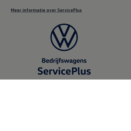
Meer informatie over ServicePlus
Met 110 locaties
altijd een dealer bij je