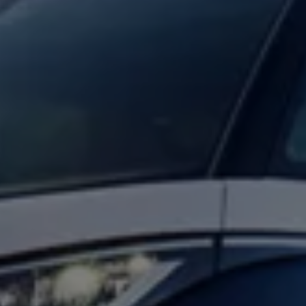
Proefrit plannen
Adviesgesprek aanvragen
Offerte aanvragen
Fiscaal vriendelijk investeren
Verzekeren
Bijtelling
Vind je dealer
Proefrit plannen
Adviesgesprek aanvragen
Offerte aanvragen
Service & accessoires
Onderhoud
Zomercheck
APK-keuring
Aircoservice
Autobanden
Onderhoud elektrische bedrijfswagen
Accu State-of-Health Check
AdBlue
Occasioncheck
Navigatie- en software-updates
Vind je dealer
Reparatie en schadeherstel
Schadeherstel
Kleine schade