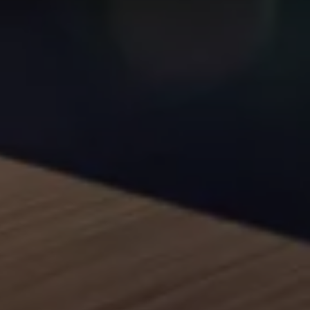
Connect Pro
Car-Net
California App
Navigatie-updates
Software-updates
Vind je dealer
Proefrit plannen
Adviesgesprek aanvragen
Offerte aanvragen
Ons dealernetwerk
Alles over Volkswagen Bedrijfswagens
Inschrijven nieuwsbrief
Nieuws
Geschiedenis
Bedrijfswagens Buzz
Informatie voor universele garages
Informatie voor carrosseriebouwers
WLTP