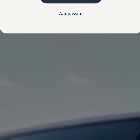
Kosten
Onderhoud
Aanpassen
Vind je dealer
Proefrit plannen
Adviesgesprek aanvragen
Offerte aanvragen
Hybride rijden & modellen
De toCargo modellen
Laadoplossingen
Vind je dealer
Proefrit plannen
Adviesgesprek aanvragen
Offerte aanvragen
Klaar voor morgen
e-Transitie
Regelgeving & fiscaliteit
Maatwerk
Product & innovatie
Klantervaringen
Financiële opties
Leasen
Financial Lease
Full Operational Lease
Short Lease
Vind je dealer