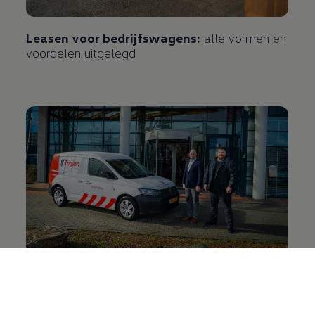
Leasen voor bedrijfswagens:
alle vormen en
voordelen uitgelegd
Trigion vertrouwt
op de Caddy Kombi eHybrid
toCargo