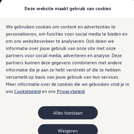
Modellen & samenstellen
Deze website maakt gebruik van cookies
Bedrijfswagens
Samenstellen
Modellen vergelijken
Acties
We gebruiken cookies om content en advertenties te
Ga naar
Ga
Maatwerk
personaliseren, om functies voor social media te bieden en
pagina
naar
Branches
content
footer
Carrosseriebouw
om ons websiteverkeer te analyseren. Ook delen we
Bedrijfswageninrichting
informatie over jouw gebruik van onze site met onze
De toCargo modellen
partners voor social media, adverteren en analyse. Deze
Vind je dealer
Proefrit plannen
partners kunnen deze gegevens combineren met andere
Adviesgesprek aanvragen
informatie die je aan ze hebt verstrekt of die ze hebben
Offerte aanvragen
verzameld op basis van jouw gebruik van hun services.
Onze voorraad bekijken
Onze occasions bekijken
Meer informatie over de cookies die we gebruiken vind je in
Vind je dealer
ons
Cookiebeleid
en ons
Privacybeleid
.
Proefrit plannen
Adviesgesprek aanvragen
Offerte aanvragen
Elektrisch & hybride
Alles toestaan
Elektrisch rijden & modellen
Actieradius
Opladen
Weigeren
Laadoplossingen