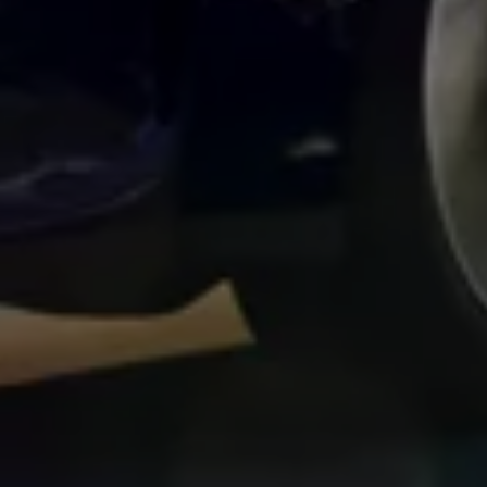
Vind je dealer
Digitale diensten & apps
VW Connect en We Connect
Alle Connect diensten op een rij
Upgrades voor Connect
Veelgestelde vragen
Vind je dealer
Proefrit plannen
Adviesgesprek aanvragen
Offerte aanvragen
VW Connect en We Connect ID. modellen
Alle Connect diensten op een rij
Upgrades voor Connect
Veelgestelde vragen
Vind je dealer
Proefrit plannen
Adviesgesprek aanvragen
Offerte aanvragen
VW Connect en We Connect activeren
myVolkswagen
Hulp met digitale diensten & apps
Vind je dealer
Proefrit plannen
Adviesgesprek aanvragen
Offerte aanvragen