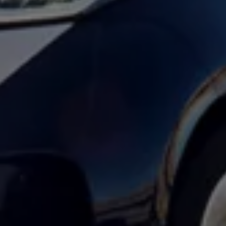
Ruitschade
Vind je dealer
Pechhulp
Pech onderweg?
Waarschuwingslampjes
Autosleutel kwijt
Vind je dealer
Garantie
Economy Service
ServicePlus
Vervangend vervoer
Digitale handleiding
Service Scan
HVO100 diesel
Accessoires
Accessoire Pakketten
Wielensets
Trekhaken
Elektrisch rijden
Transport
Car electronics
Comfort en bescherming
Betimmering
Offerte aanvragen
Vind je dealer