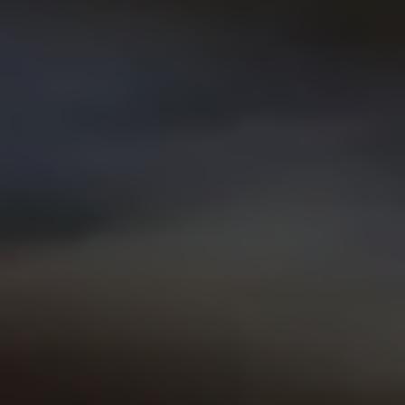
Vind je dealer
Digitale diensten & apps
VW Connect en We Connect
Alle Connect diensten op een rij
Upgrades voor Connect
Veelgestelde vragen
Vind je dealer
Proefrit plannen
Adviesgesprek aanvragen
Offerte aanvragen
VW Connect en We Connect ID. modellen
Alle Connect diensten op een rij
Upgrades voor Connect
Veelgestelde vragen
Vind je dealer
Proefrit plannen
Adviesgesprek aanvragen
Offerte aanvragen
VW Connect en We Connect activeren
myVolkswagen
Hulp met digitale diensten & apps
Vind je dealer
Proefrit plannen
Adviesgesprek aanvragen
Offerte aanvragen