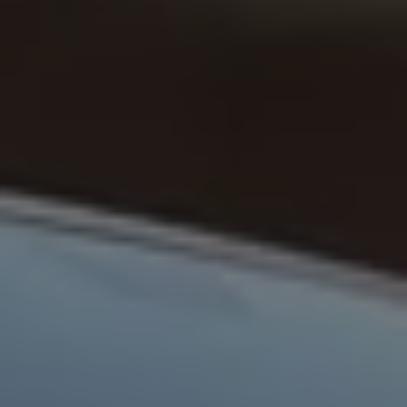
Connect Pro
Car-Net
California App
Navigatie-updates
Software-updates
Vind je dealer
Proefrit plannen
Adviesgesprek aanvragen
Offerte aanvragen
Ons dealernetwerk
Alles over Volkswagen Bedrijfswagens
Inschrijven nieuwsbrief
Nieuws
Geschiedenis
Bedrijfswagens Buzz
Informatie voor universele garages
Informatie voor carrosseriebouwers
WLTP