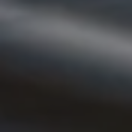
Ruitschade
Vind je dealer
Pechhulp
Pech onderweg?
Waarschuwingslampjes
Autosleutel kwijt
Vind je dealer
Garantie
Economy Service
ServicePlus
Vervangend vervoer
Digitale handleiding
Service Scan
HVO100 diesel
Accessoires
Accessoire Pakketten
Wielensets
Trekhaken
Elektrisch rijden
Transport
Car electronics
Comfort en bescherming
Betimmering
Offerte aanvragen
Vind je dealer