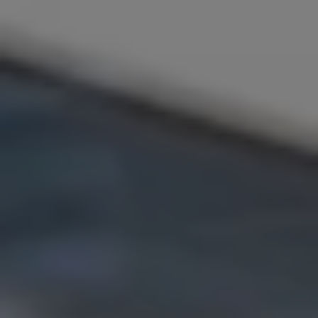
Proefrit plannen
Adviesgesprek aanvragen
Offerte aanvragen
Fiscaal vriendelijk investeren
Verzekeren
Bijtelling
Vind je dealer
Proefrit plannen
Adviesgesprek aanvragen
Offerte aanvragen
Service & accessoires
Onderhoud
Zomercheck
APK-keuring
Aircoservice
Autobanden
Onderhoud elektrische bedrijfswagen
Accu State-of-Health Check
AdBlue
Occasioncheck
Navigatie- en software-updates
Vind je dealer
Reparatie en schadeherstel
Schadeherstel
Kleine schade