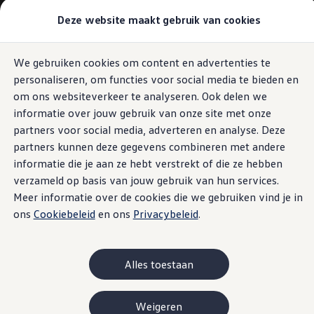
Modellen & samenstellen
Deze website maakt gebruik van cookies
Bedrijfswagens
Samenstellen
Modellen vergelijken
Acties
We gebruiken cookies om content en advertenties te
Ga naar
Ga
Maatwerk
personaliseren, om functies voor social media te bieden en
pagina
naar
Branches
content
footer
Carrosseriebouw
om ons websiteverkeer te analyseren. Ook delen we
Bedrijfswageninrichting
informatie over jouw gebruik van onze site met onze
De toCargo modellen
partners voor social media, adverteren en analyse. Deze
Vind je dealer
Proefrit plannen
partners kunnen deze gegevens combineren met andere
Adviesgesprek aanvragen
informatie die je aan ze hebt verstrekt of die ze hebben
Offerte aanvragen
verzameld op basis van jouw gebruik van hun services.
Onze voorraad bekijken
Onze occasions bekijken
Meer informatie over de cookies die we gebruiken vind je in
Vind je dealer
ons
Cookiebeleid
en ons
Privacybeleid
.
Proefrit plannen
Adviesgesprek aanvragen
Offerte aanvragen
Elektrisch & hybride
Alles toestaan
Elektrisch rijden & modellen
Actieradius
Opladen
Weigeren
Laadoplossingen