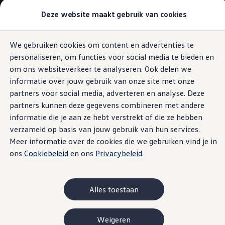
Modellen & samenstellen
Deze website maakt gebruik van cookies
Bedrijfswagens
Samenstellen
Modellen vergelijken
Acties
We gebruiken cookies om content en advertenties te
Ga naar
Ga
Maatwerk
personaliseren, om functies voor social media te bieden en
pagina
naar
Branches
content
footer
Carrosseriebouw
om ons websiteverkeer te analyseren. Ook delen we
Bedrijfswageninrichting
informatie over jouw gebruik van onze site met onze
De toCargo modellen
partners voor social media, adverteren en analyse. Deze
Vind je dealer
Proefrit plannen
partners kunnen deze gegevens combineren met andere
Adviesgesprek aanvragen
informatie die je aan ze hebt verstrekt of die ze hebben
Offerte aanvragen
verzameld op basis van jouw gebruik van hun services.
Onze voorraad bekijken
Onze occasions bekijken
Meer informatie over de cookies die we gebruiken vind je in
Vind je dealer
ons
Cookiebeleid
en ons
Privacybeleid
.
Proefrit plannen
Adviesgesprek aanvragen
Offerte aanvragen
Elektrisch & hybride
Alles toestaan
Elektrisch rijden & modellen
Actieradius
Opladen
Weigeren
Laadoplossingen