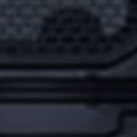
Ruitschade
Vind je dealer
Pechhulp
Pech onderweg?
Waarschuwingslampjes
Autosleutel kwijt
Vind je dealer
Garantie
Economy Service
ServicePlus
Vervangend vervoer
Digitale handleiding
Service Scan
HVO100 diesel
Accessoires
Accessoire Pakketten
Wielensets
Trekhaken
Elektrisch rijden
Transport
Car electronics
Comfort en bescherming
Betimmering
Offerte aanvragen
Vind je dealer