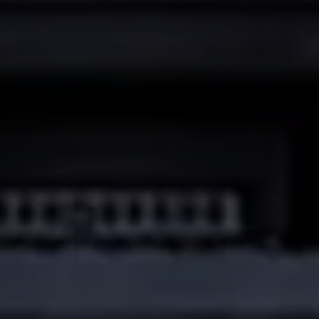
Connect Pro
Car-Net
California App
Navigatie-updates
Software-updates
Vind je dealer
Proefrit plannen
Adviesgesprek aanvragen
Offerte aanvragen
Ons dealernetwerk
Alles over Volkswagen Bedrijfswagens
Inschrijven nieuwsbrief
Nieuws
Geschiedenis
Bedrijfswagens Buzz
Informatie voor universele garages
Informatie voor carrosseriebouwers
WLTP