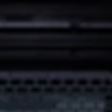
Proefrit plannen
Adviesgesprek aanvragen
Offerte aanvragen
Fiscaal vriendelijk investeren
Verzekeren
Bijtelling
Vind je dealer
Proefrit plannen
Adviesgesprek aanvragen
Offerte aanvragen
Service & accessoires
Onderhoud
Zomercheck
APK-keuring
Aircoservice
Autobanden
Onderhoud elektrische bedrijfswagen
Accu State-of-Health Check
AdBlue
Occasioncheck
Navigatie- en software-updates
Vind je dealer
Reparatie en schadeherstel
Schadeherstel
Kleine schade