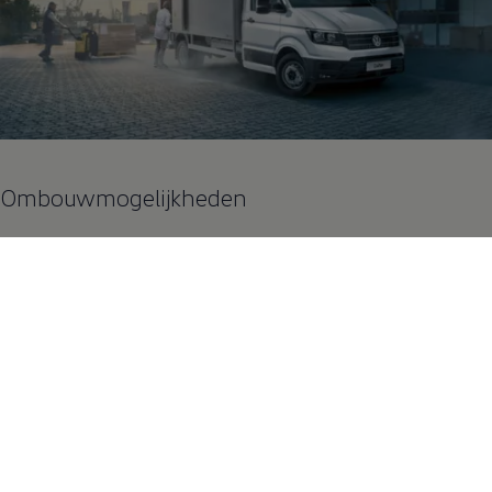
Ombouwmogelijkheden
Alle
Volkswagen
Bedrijfswagens
dealers kunnen jou helpen om
een complete ombouwoplossing samen te stellen voor jouw
bedrijfswagen of bestelbus.
Ga naar een
Volkswagen
Bedrijfswagens
dealer en maak samen
een inrichting op maat, zodat jij de beschikbare ruimte in jouw
bedrijfswagen zo optimaal mogelijk kunt gebruiken.
Plan een Maatwerk Adviesgesprek