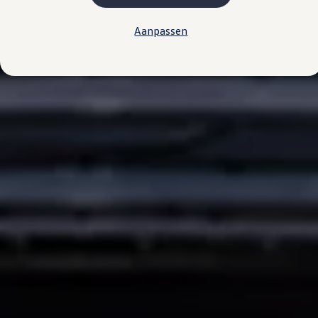
Kosten
Onderhoud
Aanpassen
Vind je dealer
Proefrit plannen
Adviesgesprek aanvragen
Offerte aanvragen
Hybride rijden & modellen
De toCargo modellen
Laadoplossingen
Vind je dealer
Proefrit plannen
Adviesgesprek aanvragen
Offerte aanvragen
Klaar voor morgen
e-Transitie
Regelgeving & fiscaliteit
Maatwerk
Product & innovatie
Klantervaringen
Financiële opties
Leasen
Financial Lease
Full Operational Lease
Short Lease
Vind je dealer