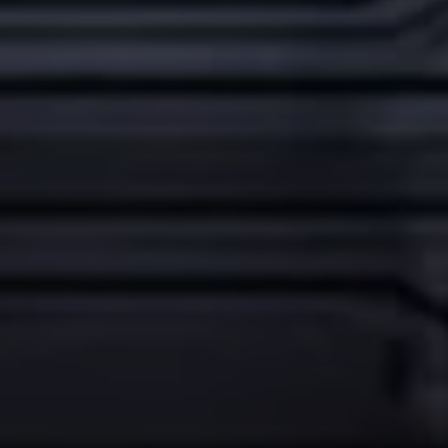
Vind je dealer
Digitale diensten & apps
VW Connect en We Connect
Alle Connect diensten op een rij
Upgrades voor Connect
Veelgestelde vragen
Vind je dealer
Proefrit plannen
Adviesgesprek aanvragen
Offerte aanvragen
VW Connect en We Connect ID. modellen
Alle Connect diensten op een rij
Upgrades voor Connect
Veelgestelde vragen
Vind je dealer
Proefrit plannen
Adviesgesprek aanvragen
Offerte aanvragen
VW Connect en We Connect activeren
myVolkswagen
Hulp met digitale diensten & apps
Vind je dealer
Proefrit plannen
Adviesgesprek aanvragen
Offerte aanvragen