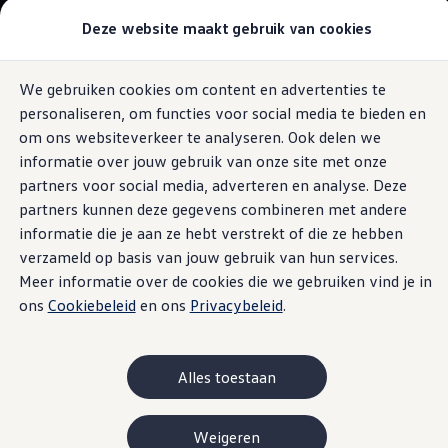
Modellen & samenstellen
Deze website maakt gebruik van cookies
Bedrijfswagens
Samenstellen
Modellen vergelijken
Acties
We gebruiken cookies om content en advertenties te
Ga naar
Ga
Maatwerk
personaliseren, om functies voor social media te bieden en
pagina
naar
Branches
Omgevings-melding
content
footer
Carrosseriebouw
om ons websiteverkeer te analyseren. Ook delen we
Bedrijfswageninrichting
informatie over jouw gebruik van onze site met onze
De toCargo modellen
partners voor social media, adverteren en analyse. Deze
Vind je dealer
Proefrit plannen
partners kunnen deze gegevens combineren met andere
Jij bepaalt
de grenzen
Adviesgesprek aanvragen
informatie die je aan ze hebt verstrekt of die ze hebben
Offerte aanvragen
verzameld op basis van jouw gebruik van hun services.
Onze voorraad bekijken
Onze occasions bekijken
Meer informatie over de cookies die we gebruiken vind je in
Het is jouw wagen, dus jij bent de baas. Bepaal de gebieden
Vind je dealer
ons
Cookiebeleid
en ons
Privacybeleid
.
waar je bedrijfswagen wel en niet mag komen. Gebeurt het
Proefrit plannen
Adviesgesprek aanvragen
toch, dan krijg je automatisch een melding. Handig als je je
Offerte aanvragen
wagen regelmatig uitleent. Zo kun je ’m ook in de gaten
Elektrisch & hybride
Alles toestaan
houden als je niet in de buurt bent.
Elektrisch rijden & modellen
Actieradius
Opladen
Weigeren
Laadoplossingen