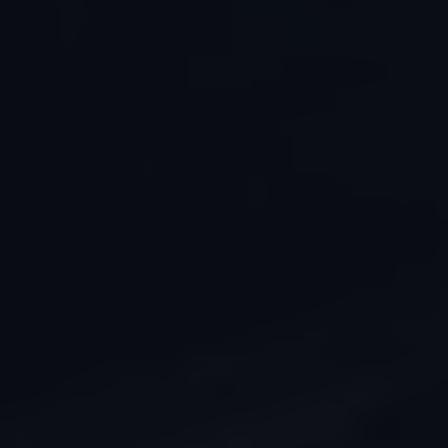
Ruitschade
Vind je dealer
Pechhulp
Pech onderweg?
Waarschuwingslampjes
Autosleutel kwijt
Vind je dealer
Garantie
Economy Service
ServicePlus
Vervangend vervoer
Digitale handleiding
Service Scan
HVO100 diesel
Accessoires
Accessoire Pakketten
Wielensets
Trekhaken
Elektrisch rijden
Transport
Car electronics
Comfort en bescherming
Betimmering
Offerte aanvragen
Vind je dealer