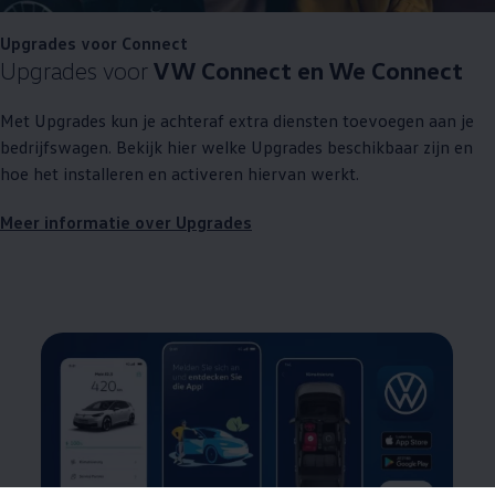
Upgrades voor Connect
Upgrades voor
VW Connect en We Connect
Met Upgrades kun je achteraf extra diensten toevoegen aan je
bedrijfswagen. Bekijk hier welke Upgrades beschikbaar zijn en
hoe het installeren en activeren hiervan werkt.
Meer informatie over Upgrades