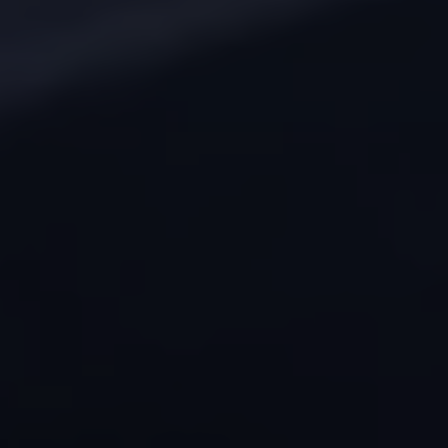
Connect Pro
Car-Net
California App
Navigatie-updates
Software-updates
Vind je dealer
Proefrit plannen
Adviesgesprek aanvragen
Offerte aanvragen
Ons dealernetwerk
Alles over Volkswagen Bedrijfswagens
Inschrijven nieuwsbrief
Nieuws
Geschiedenis
Bedrijfswagens Buzz
Informatie voor universele garages
Informatie voor carrosseriebouwers
WLTP