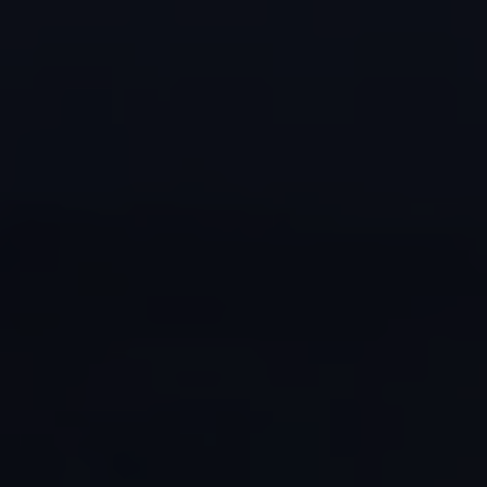
Proefrit plannen
Adviesgesprek aanvragen
Offerte aanvragen
Fiscaal vriendelijk investeren
Verzekeren
Bijtelling
Vind je dealer
Proefrit plannen
Adviesgesprek aanvragen
Offerte aanvragen
Service & accessoires
Onderhoud
Zomercheck
APK-keuring
Aircoservice
Autobanden
Onderhoud elektrische bedrijfswagen
Accu State-of-Health Check
AdBlue
Occasioncheck
Navigatie- en software-updates
Vind je dealer
Reparatie en schadeherstel
Schadeherstel
Kleine schade