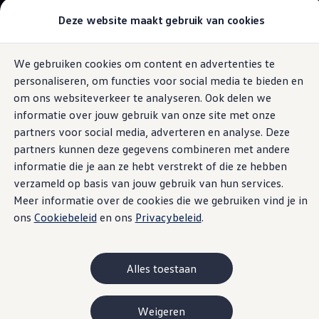
Modellen & samenstellen
Deze website maakt gebruik van cookies
Bedrijfswagens
Samenstellen
Modellen vergelijken
Acties
We gebruiken cookies om content en advertenties te
Ga naar
Ga
Maatwerk
personaliseren, om functies voor social media te bieden en
pagina
naar
Branches
eCall-noodoproep
content
footer
Carrosseriebouw
om ons websiteverkeer te analyseren. Ook delen we
Bedrijfswageninrichting
informatie over jouw gebruik van onze site met onze
De toCargo modellen
partners voor social media, adverteren en analyse. Deze
Vind je dealer
Proefrit plannen
partners kunnen deze gegevens combineren met andere
Krijg
sneller hulp
Adviesgesprek aanvragen
informatie die je aan ze hebt verstrekt of die ze hebben
Offerte aanvragen
verzameld op basis van jouw gebruik van hun services.
Onze voorraad bekijken
Onze occasions bekijken
Meer informatie over de cookies die we gebruiken vind je in
In geval van nood word je nu nog sneller geholpen dankzij
Vind je dealer
ons
Cookiebeleid
en ons
Privacybeleid
.
eCall-noodoproep. Met één druk op de knop of automatisch
Proefrit plannen
Adviesgesprek aanvragen
wordt er hulp ingeroepen en verbinding gemaakt met
Offerte aanvragen
iemand van een lokale meldkamer, die vervolgens snel in
Elektrisch & hybride
Alles toestaan
actie kan komen.
Elektrisch rijden & modellen
Actieradius
Opladen
Weigeren
Laadoplossingen