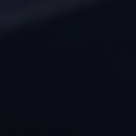
Connect Pro
Car-Net
California App
Navigatie-updates
Software-updates
Vind je dealer
Proefrit plannen
Adviesgesprek aanvragen
Offerte aanvragen
Ons dealernetwerk
Alles over Volkswagen Bedrijfswagens
Inschrijven nieuwsbrief
Nieuws
Geschiedenis
Bedrijfswagens Buzz
Informatie voor universele garages
Informatie voor carrosseriebouwers
WLTP