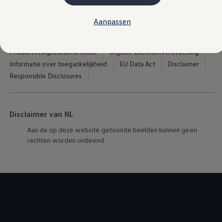
Kosten
Onderhoud
Pon.com
Cookies
Cookie instellingen
Aanpassen
Vind je dealer
Algemene verkoopinformatie
Privacy statement
Proefrit plannen
Adviesgesprek aanvragen
Volkswagen AG (Impressum en juridische documenten)
Offerte aanvragen
Productveiligheidsinformatie
Digitale Dienstenverordening
Hybride rijden & modellen
Informatie over toegankelijkheid
EU Data Act
Disclaimer
De toCargo modellen
Laadoplossingen
Responsible Disclosures
Vind je dealer
Proefrit plannen
Adviesgesprek aanvragen
Offerte aanvragen
Disclaimer van NL
Klaar voor morgen
e-Transitie
Aan de op deze website getoonde beelden kunnen geen
Regelgeving & fiscaliteit
rechten worden ontleend.
Maatwerk
Product & innovatie
Klantervaringen
Financiële opties
Leasen
Financial Lease
Full Operational Lease
Short Lease
Vind je dealer