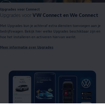
Upgrades voor Connect
Upgrades voor
VW Connect en We Connect
Met Upgrades kun je achteraf extra diensten toevoegen aan je
bedrijfswagen. Bekijk hier welke Upgrades beschikbaar zijn en
hoe het installeren en activeren hiervan werkt.
Meer informatie over Upgrades