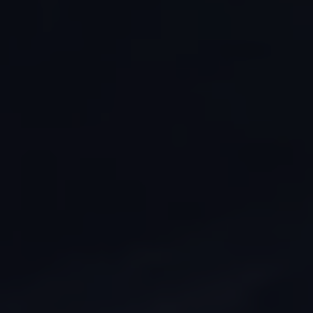
Ruitschade
Vind je dealer
Pechhulp
Pech onderweg?
Waarschuwingslampjes
Autosleutel kwijt
Vind je dealer
Garantie
Economy Service
ServicePlus
Vervangend vervoer
Digitale handleiding
Service Scan
HVO100 diesel
Accessoires
Accessoire Pakketten
Wielensets
Trekhaken
Elektrisch rijden
Transport
Car electronics
Comfort en bescherming
Betimmering
Offerte aanvragen
Vind je dealer