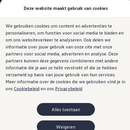
Modellen & samenstellen
Deze website maakt gebruik van cookies
Bedrijfswagens
Samenstellen
Modellen vergelijken
Acties
We gebruiken cookies om content en advertenties te
Ga naar
Ga
Maatwerk
personaliseren, om functies voor social media te bieden en
pagina
naar
Branches
Claxoneren & knipperen
content
footer
Carrosseriebouw
om ons websiteverkeer te analyseren. Ook delen we
Bedrijfswageninrichting
informatie over jouw gebruik van onze site met onze
De toCargo modellen
partners voor social media, adverteren en analyse. Deze
Vind je dealer
Proefrit plannen
partners kunnen deze gegevens combineren met andere
Dan voel je je
veilig
Adviesgesprek aanvragen
informatie die je aan ze hebt verstrekt of die ze hebben
Offerte aanvragen
verzameld op basis van jouw gebruik van hun services.
Onze voorraad bekijken
Onze occasions bekijken
Meer informatie over de cookies die we gebruiken vind je in
Hopelijk gebeurt het nooit. Maar in het geval je merkt dat er
Vind je dealer
ons
Cookiebeleid
en ons
Privacybeleid
.
zich vreemden in je wagen bevinden, dan kun je via de app
Proefrit plannen
Adviesgesprek aanvragen
de functie claxoneren & knipperen activeren. Daarmee
Offerte aanvragen
bedien je op afstand de claxon en de knipperlichten. Een
Elektrisch & hybride
Alles toestaan
kwestie van activeren en afschrikken. Een veilig gevoel.
Elektrisch rijden & modellen
Actieradius
Opladen
Weigeren
Laadoplossingen