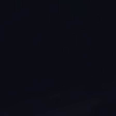
Ruitschade
Vind je dealer
Pechhulp
Pech onderweg?
Waarschuwingslampjes
Autosleutel kwijt
Vind je dealer
Garantie
Economy Service
ServicePlus
Vervangend vervoer
Digitale handleiding
Service Scan
HVO100 diesel
Accessoires
Accessoire Pakketten
Wielensets
Trekhaken
Elektrisch rijden
Transport
Car electronics
Comfort en bescherming
Betimmering
Offerte aanvragen
Vind je dealer