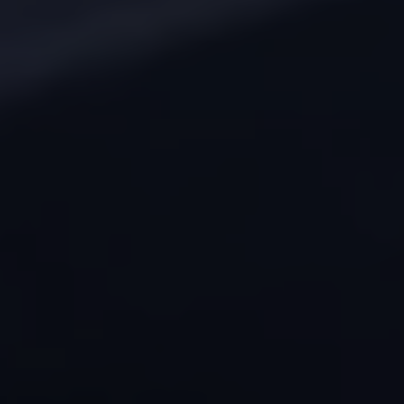
Connect Pro
Car-Net
California App
Navigatie-updates
Software-updates
Vind je dealer
Proefrit plannen
Adviesgesprek aanvragen
Offerte aanvragen
Ons dealernetwerk
Alles over Volkswagen Bedrijfswagens
Inschrijven nieuwsbrief
Nieuws
Geschiedenis
Bedrijfswagens Buzz
Informatie voor universele garages
Informatie voor carrosseriebouwers
WLTP