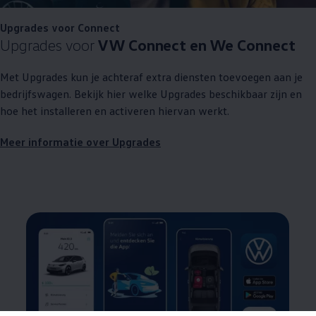
Upgrades voor Connect
Upgrades voor
VW Connect en We Connect
Met Upgrades kun je achteraf extra diensten toevoegen aan je
bedrijfswagen. Bekijk hier welke Upgrades beschikbaar zijn en
hoe het installeren en activeren hiervan werkt.
Meer informatie over Upgrades