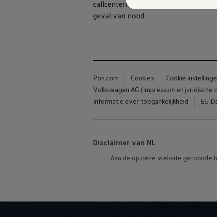
callcentermedewerker de status en lo
Kosten
Onderhoud
geval van nood.
Vind je dealer
Proefrit plannen
Adviesgesprek aanvragen
Offerte aanvragen
Hybride rijden & modellen
De toCargo modellen
Laadoplossingen
Pon.com
Cookies
Cookie instelling
Vind je dealer
Volkswagen AG (Impressum en juridische
Proefrit plannen
Adviesgesprek aanvragen
Informatie over toegankelijkheid
EU Da
Offerte aanvragen
Klaar voor morgen
e-Transitie
Regelgeving & fiscaliteit
Disclaimer van NL
Maatwerk
Product & innovatie
Aan de op deze website getoonde b
Klantervaringen
Financiële opties
Leasen
Financial Lease
Full Operational Lease
Short Lease
Vind je dealer