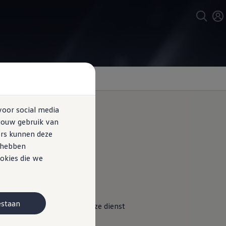
voor social media
jouw gebruik van
ers kunnen deze
e hebben
okies die we
estaan
geval registreren, biedt deze dienst
fotainmentdisplay geeft de