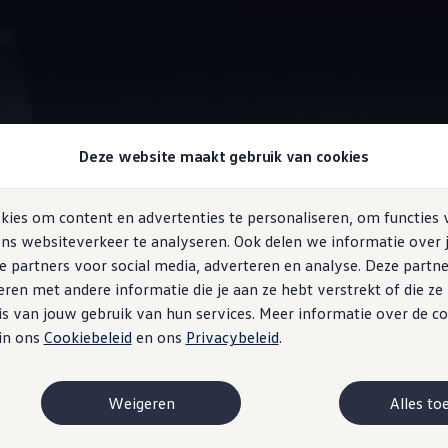
Automatische ongevalmelding
Deze website maakt gebruik van cookies
ies om content en advertenties te personaliseren, om functies 
ns websiteverkeer te analyseren. Ook delen we informatie over 
e partners voor social media, adverteren en analyse. Deze partn
eval van nood
en met andere informatie die je aan ze hebt verstrekt of die z
s van jouw gebruik van hun services. Meer informatie over de co
en ongeval
 in ons
Cookiebeleid
en ons
Privacybeleid
.
Weigeren
Alles to
fswagen voor meer veiligheid. Zodra de botssensoren een klein on
verbinding met het
Volkswagen
Callcenter. Bevestiging op het in