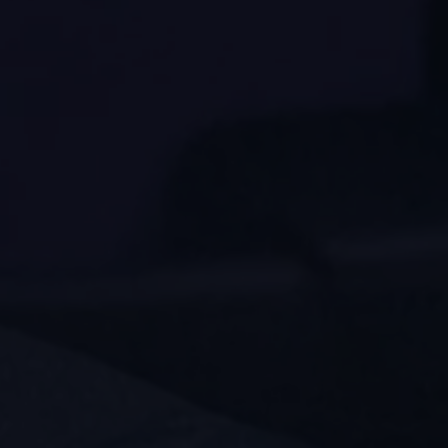
Connect Pro
Car-Net
California App
Navigatie-updates
Software-updates
Vind je dealer
Proefrit plannen
Adviesgesprek aanvragen
Offerte aanvragen
Ons dealernetwerk
Alles over Volkswagen Bedrijfswagens
Inschrijven nieuwsbrief
Nieuws
Geschiedenis
Bedrijfswagens Buzz
Informatie voor universele garages
Informatie voor carrosseriebouwers
WLTP