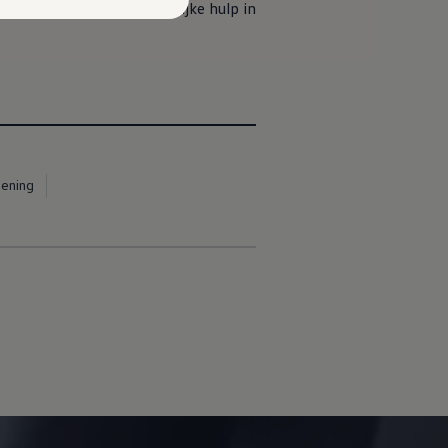
n. Ontvang de best mogelijke hulp in
dening