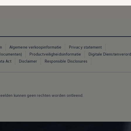
catie van je voertuig. Zij kunnen dan passende maatregelen neme
en
Algemene verkoopinformatie
Privacy statement
 documenten)
Productveiligheidsinformatie
Digitale Dienstenveror
ta Act
Disclaimer
Responsible Disclosures
eelden kunnen geen rechten worden ontleend.