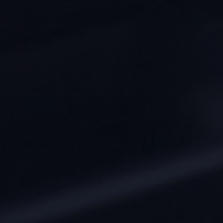
Proefrit plannen
Adviesgesprek aanvragen
Offerte aanvragen
Fiscaal vriendelijk investeren
Verzekeren
Bijtelling
Vind je dealer
Proefrit plannen
Adviesgesprek aanvragen
Offerte aanvragen
Service & accessoires
Onderhoud
Zomercheck
APK-keuring
Aircoservice
Autobanden
Onderhoud elektrische bedrijfswagen
Accu State-of-Health Check
AdBlue
Occasioncheck
Navigatie- en software-updates
Vind je dealer
Reparatie en schadeherstel
Schadeherstel
Kleine schade