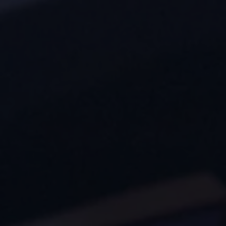
Ruitschade
Vind je dealer
Pechhulp
Pech onderweg?
Waarschuwingslampjes
Autosleutel kwijt
Vind je dealer
Garantie
Economy Service
ServicePlus
Vervangend vervoer
Digitale handleiding
Service Scan
HVO100 diesel
Accessoires
Accessoire Pakketten
Wielensets
Trekhaken
Elektrisch rijden
Transport
Car electronics
Comfort en bescherming
Betimmering
Offerte aanvragen
Vind je dealer