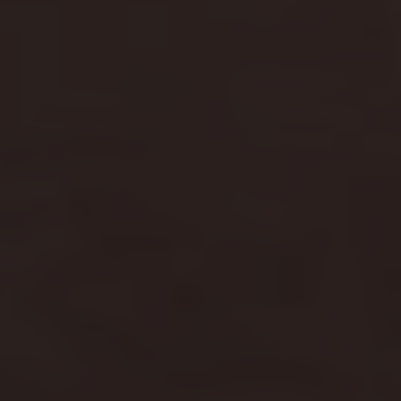
Hulp met digitale diensten & apps
Vind je dealer
Proefrit plannen
Adviesgesprek aanvragen
Offerte aanvragen
Connect Pro
Car-Net
California App
Navigatie-updates
Software-updates
Vind je dealer
Proefrit plannen
Adviesgesprek aanvragen
Offerte aanvragen
Ons dealernetwerk
Alles over Volkswagen Bedrijfswagens
Inschrijven nieuwsbrief
Nieuws
Geschiedenis
Bedrijfswagens Buzz
Informatie voor universele garages
Informatie voor carrosseriebouwers
WLTP