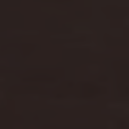
Vind je dealer
Reparatie en schadeherstel
Schadeherstel
Kleine schade
Ruitschade
Vind je dealer
Pechhulp
Pech onderweg?
Waarschuwingslampjes
Autosleutel kwijt
Vind je dealer
Garantie
Economy Service
ServicePlus
Vervangend vervoer
Digitale handleiding
Service Scan
HVO100 diesel
Accessoires
Accessoire Pakketten
Wielensets
Trekhaken
Elektrisch rijden
Transport