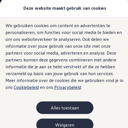
1
Deze website maakt gebruik van cookies
Tijdelijke actieprijs vanaf € 49.450
of Financial
2
Lease vanaf € 529 p/m
We gebruiken cookies om content en advertenties te
Ga naar
Ga
Modellen & samenstellen
Bedrijfswagens
personaliseren, om functies voor social media te bieden en
pagina
naar
Samenstellen
Digital Cockpit Pro
content
footer
om ons websiteverkeer te analyseren. Ook delen we
Modellen vergelijken
Acties
informatie over jouw gebruik van onze site met onze
Maatwerk
partners voor social media, adverteren en analyse. Deze
Branches
partners kunnen deze gegevens combineren met andere
Carrosseriebouw
Standaard
in de
Bedrijfswageninrichting
informatie die je aan ze hebt verstrekt of die ze hebben
De toCargo modellen
verzameld op basis van jouw gebruik van hun services.
vernieuwde Crafter
Vind je dealer
Meer informatie over de cookies die we gebruiken vind je in
Proefrit plannen
Adviesgesprek aanvragen
ons
Cookiebeleid
en ons
Privacybeleid
.
Offerte aanvragen
Alles in één oogopslag onder controle. Een digitaal
Onze voorraad bekijken
Onze occasions bekijken
panorama opent zich voor je vanaf de bestuurdersstoel van
Vind je dealer
Alles toestaan
de vernieuwde Crafter: de Digital Cockpit Pro achter het
Proefrit plannen
standaard multifunctionele stuurwiel kan niet alleen snel
Adviesgesprek aanvragen
Offerte aanvragen
aan je voorkeuren worden aangepast. Het biedt ook een
Weigeren
Elektrisch & hybride