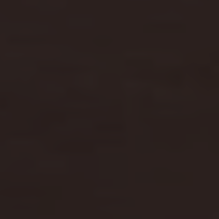
Car electronics
Comfort en bescherming
Betimmering
Offerte aanvragen
Vind je dealer
Vind je dealer
Digitale diensten & apps
VW Connect en We Connect
Alle Connect diensten op een rij
Upgrades voor Connect
Veelgestelde vragen
Vind je dealer
Proefrit plannen
Adviesgesprek aanvragen
Offerte aanvragen
VW Connect en We Connect ID. modellen
Alle Connect diensten op een rij
Upgrades voor Connect
Veelgestelde vragen
Vind je dealer
Proefrit plannen
Adviesgesprek aanvragen
Offerte aanvragen
VW Connect en We Connect activeren
myVolkswagen