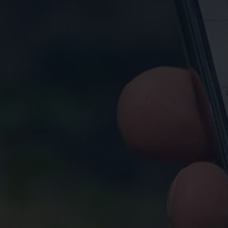
Connect Pro
Car-Net
California App
Navigatie-updates
Software-updates
Vind je dealer
Proefrit plannen
Adviesgesprek aanvragen
Offerte aanvragen
Ons dealernetwerk
Alles over Volkswagen Bedrijfswagens
Inschrijven nieuwsbrief
Nieuws
Geschiedenis
Bedrijfswagens Buzz
Informatie voor universele garages
Informatie voor carrosseriebouwers
WLTP