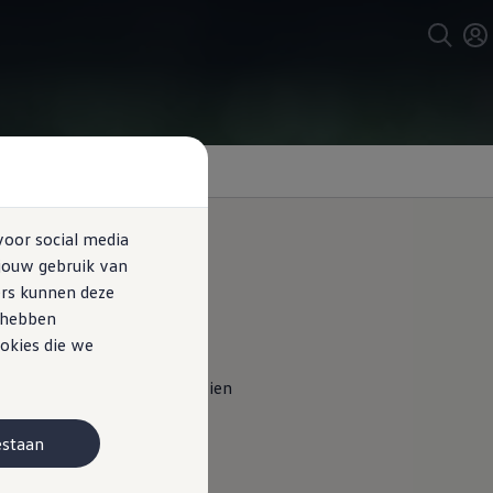
voor social media
jouw gebruik van
ers kunnen deze
e hebben
okies die we
ctie ‘voertuigstatus’ laat zien
nde dagen tot de volgende
estaan