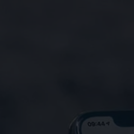
Ruitschade
Vind je dealer
Pechhulp
Pech onderweg?
Waarschuwingslampjes
Autosleutel kwijt
Vind je dealer
Garantie
Economy Service
ServicePlus
Vervangend vervoer
Digitale handleiding
Service Scan
HVO100 diesel
Accessoires
Accessoire Pakketten
Wielensets
Trekhaken
Elektrisch rijden
Transport
Car electronics
Comfort en bescherming
Betimmering
Offerte aanvragen
Vind je dealer