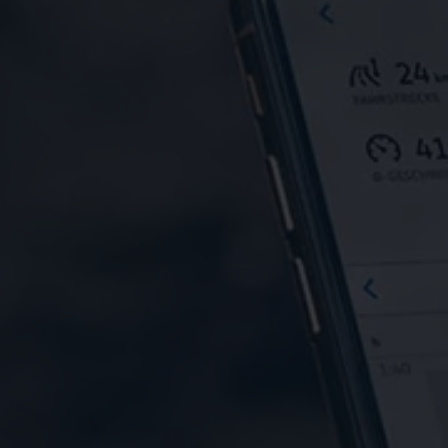
Vind je dealer
Digitale diensten & apps
VW Connect en We Connect
Alle Connect diensten op een rij
Upgrades voor Connect
Veelgestelde vragen
Vind je dealer
Proefrit plannen
Adviesgesprek aanvragen
Offerte aanvragen
VW Connect en We Connect ID. modellen
Alle Connect diensten op een rij
Upgrades voor Connect
Veelgestelde vragen
Vind je dealer
Proefrit plannen
Adviesgesprek aanvragen
Offerte aanvragen
VW Connect en We Connect activeren
myVolkswagen
Hulp met digitale diensten & apps
Vind je dealer
Proefrit plannen
Adviesgesprek aanvragen
Offerte aanvragen