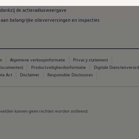
ral eenvoudig toegankelijk
dankzij de actieradiusweergave
aan belangrijke olieverversingen en inspecties
en
Algemene verkoopinformatie
Privacy statement
 documenten)
Productveiligheidsinformatie
Digitale Dienstenveror
ta Act
Disclaimer
Responsible Disclosures
eelden kunnen geen rechten worden ontleend.