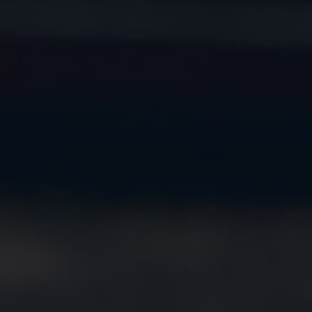
Proefrit plannen
Adviesgesprek aanvragen
Offerte aanvragen
Fiscaal vriendelijk investeren
Verzekeren
Bijtelling
Vind je dealer
Proefrit plannen
Adviesgesprek aanvragen
Offerte aanvragen
Service & accessoires
Onderhoud
Zomercheck
APK-keuring
Aircoservice
Autobanden
Onderhoud elektrische bedrijfswagen
Accu State-of-Health Check
AdBlue
Occasioncheck
Navigatie- en software-updates
Vind je dealer
Reparatie en schadeherstel
Schadeherstel
Kleine schade