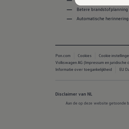
Voertuiggegevens zijn ove
Kosten
Onderhoud
Betere brandstofplanning 
Vind je dealer
Proefrit plannen
Automatische herinnering 
Adviesgesprek aanvragen
Offerte aanvragen
Hybride rijden & modellen
De toCargo modellen
Laadoplossingen
Vind je dealer
Proefrit plannen
Pon.com
Cookies
Cookie instelling
Adviesgesprek aanvragen
Volkswagen AG (Impressum en juridische
Offerte aanvragen
Informatie over toegankelijkheid
EU Da
Klaar voor morgen
e-Transitie
Regelgeving & fiscaliteit
Maatwerk
Product & innovatie
Disclaimer van NL
Klantervaringen
Financiële opties
Aan de op deze website getoonde b
Leasen
Financial Lease
Full Operational Lease
Short Lease
Vind je dealer