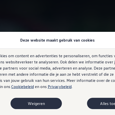
Voertuigstatus
Deze website maakt gebruik van cookies
ies om content en advertenties te personaliseren, om functies 
ns websiteverkeer te analyseren. Ook delen we informatie over 
e partners voor social media, adverteren en analyse. Deze partn
raktisch onmogelijk
en met andere informatie die je aan ze hebt verstrekt of die z
s van jouw gebruik van hun services. Meer informatie over de co
 in ons
Cookiebeleid
en ons
Privacybeleid
.
n past dit zo goed als het gaat om het niveau van je tank. De fun
it en berekent de resterende actieradius. Ook krijg je de restere
es te zien.
Weigeren
Alles to