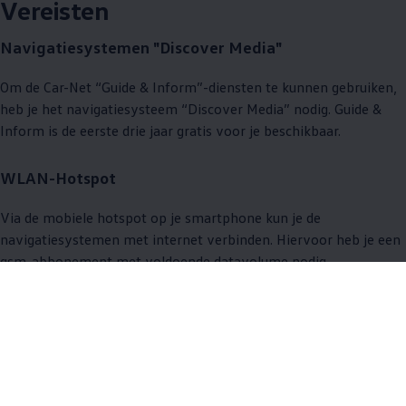
Vereisten
Navigatiesystemen "Discover Media"
Om de Car-Net “Guide & Inform”-diensten te kunnen gebruiken,
heb je het navigatiesysteem “Discover Media” nodig. Guide &
Inform is de eerste drie jaar gratis voor je beschikbaar.
WLAN-Hotspot
Via de mobiele hotspot op je smartphone kun je de
navigatiesystemen met internet verbinden. Hiervoor heb je een
gsm-abbonement met voldoende datavolume nodig.
Volkswagen
CarStick LTE
Als alternatief voor de WiFi-hotspot is de
Volkswagen
CarStick
LTE verkrijgbaar. Deze maakt gebruik van een aparte simkaart
om een ​​eigen WLAN-hotspot voor de Car-Net-diensten ter