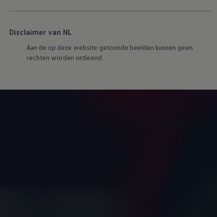
Proefrit plannen
Adviesgesprek aanvragen
Offerte aanvragen
Fiscaal vriendelijk investeren
Disclaimer van NL
Verzekeren
Aan de op deze website getoonde beelden kunnen geen
Bijtelling
Vind je dealer
rechten worden ontleend.
Proefrit plannen
Adviesgesprek aanvragen
Offerte aanvragen
Service & accessoires
Onderhoud
Zomercheck
APK-keuring
Aircoservice
Autobanden
Onderhoud elektrische bedrijfswagen
Accu State-of-Health Check
AdBlue
Occasioncheck
Navigatie- en software-updates
Vind je dealer
Reparatie en schadeherstel
Schadeherstel
Kleine schade