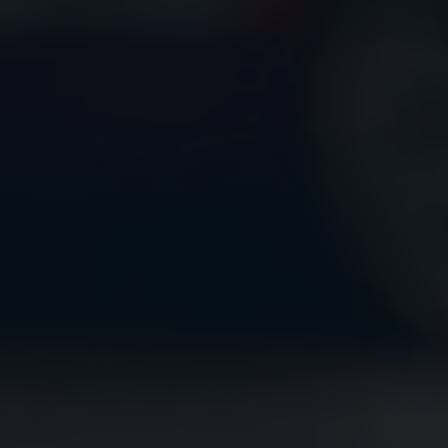
Ruitschade
Vind je dealer
Pechhulp
Pech onderweg?
Waarschuwingslampjes
Autosleutel kwijt
Vind je dealer
Garantie
Economy Service
ServicePlus
Vervangend vervoer
Digitale handleiding
Service Scan
HVO100 diesel
Accessoires
Accessoire Pakketten
Wielensets
Trekhaken
Elektrisch rijden
Transport
Car electronics
Comfort en bescherming
Betimmering
Offerte aanvragen
Vind je dealer