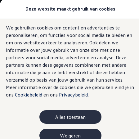
Modellen & samenstellen
Deze website maakt gebruik van cookies
Bedrijfswagens
Samenstellen
Modellen vergelijken
Acties
We gebruiken cookies om content en advertenties te
Ga naar
Ga
Maatwerk
personaliseren, om functies voor social media te bieden en
pagina
naar
Branches
Rijgegevens
content
footer
Carrosseriebouw
om ons websiteverkeer te analyseren. Ook delen we
Bedrijfswageninrichting
informatie over jouw gebruik van onze site met onze
De toCargo modellen
partners voor social media, adverteren en analyse. Deze
Vind je dealer
Proefrit plannen
partners kunnen deze gegevens combineren met andere
Minder verbuik,
meer
Adviesgesprek aanvragen
informatie die je aan ze hebt verstrekt of die ze hebben
Offerte aanvragen
verzameld op basis van jouw gebruik van hun services.
Onze voorraad bekijken
besparen
Onze occasions bekijken
Meer informatie over de cookies die we gebruiken vind je in
Vind je dealer
ons
Cookiebeleid
en ons
Privacybeleid
.
Proefrit plannen
Adviesgesprek aanvragen
Als je weet wanneer je hoeveel verbruikt, weet je ook waar
Offerte aanvragen
je kunt optimaliseren. Daarom slaat de functie ‘rijgegevens’
Elektrisch & hybride
Alles toestaan
de routes op die je rijdt, de benodigde reistijd en het
Elektrisch rijden & modellen
Actieradius
gemiddelde verbruik per dag. Zodat je een directe
Opladen
vergelijking tussen afzonderlijke routes en dagen kunt
Weigeren
Laadoplossingen