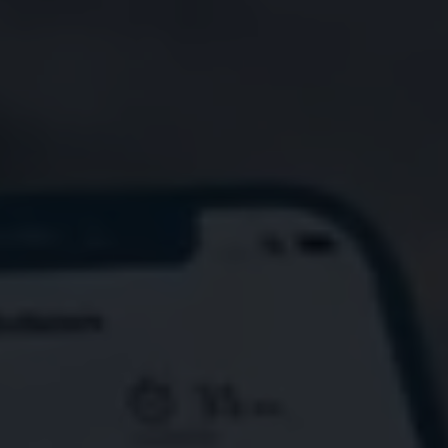
Connect Pro
Car-Net
California App
Navigatie-updates
Software-updates
Vind je dealer
Proefrit plannen
Adviesgesprek aanvragen
Offerte aanvragen
Ons dealernetwerk
Alles over Volkswagen Bedrijfswagens
Inschrijven nieuwsbrief
Nieuws
Geschiedenis
Bedrijfswagens Buzz
Informatie voor universele garages
Informatie voor carrosseriebouwers
WLTP