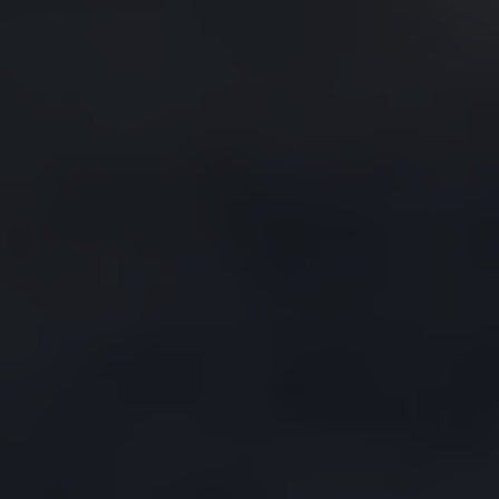
Vind je dealer
Digitale diensten & apps
VW Connect en We Connect
Alle Connect diensten op een rij
Upgrades voor Connect
Veelgestelde vragen
Vind je dealer
Proefrit plannen
Adviesgesprek aanvragen
Offerte aanvragen
VW Connect en We Connect ID. modellen
Alle Connect diensten op een rij
Upgrades voor Connect
Veelgestelde vragen
Vind je dealer
Proefrit plannen
Adviesgesprek aanvragen
Offerte aanvragen
VW Connect en We Connect activeren
myVolkswagen
Hulp met digitale diensten & apps
Vind je dealer
Proefrit plannen
Adviesgesprek aanvragen
Offerte aanvragen