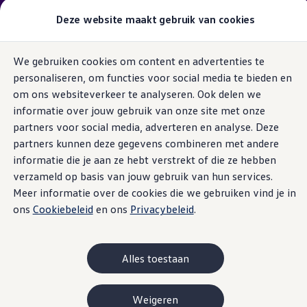
Getoonde vanafprijzen zijn exclusief
actievoordeel
Deze website maakt gebruik van cookies
indien beschikbaar!
Modellen & samenstellen
We gebruiken cookies om content en advertenties te
Bedrijfswagens
Ga naar
Ga
Samenstellen
personaliseren, om functies voor social media te bieden en
pagina
naar
Modellen vergelijken
content
footer
om ons websiteverkeer te analyseren. Ook delen we
Acties
1. Overzicht
2. Uitvoeringen
3. Motoren
4. Exterieur
5. I
Maatwerk
informatie over jouw gebruik van onze site met onze
Branches
partners voor social media, adverteren en analyse. Deze
Carrosseriebouw
ID. Buzz Cargo
partners kunnen deze gegevens combineren met andere
Open filter laag
Bedrijfswageninrichting
6
varianten
De toCargo modellen
informatie die je aan ze hebt verstrekt of die ze hebben
Vind je dealer
verzameld op basis van jouw gebruik van hun services.
Proefrit plannen
Meer informatie over de cookies die we gebruiken vind je in
Adviesgesprek aanvragen
Offerte aanvragen
ons
Cookiebeleid
en ons
Privacybeleid
.
Onze voorraad bekijken
Onze occasions bekijken
Economy Limited Edition
Limit
Vind je dealer
Proefrit plannen
Alles toestaan
Vanaf excl.
€ 39.990
Vanaf e
Adviesgesprek aanvragen
Vanaf incl.
€ 49.695
Vanaf i
Offerte aanvragen
Elektrisch & hybride
Weigeren
BATTERIJEN (2 beschikbaar)
BATTERI
Elektrisch rijden & modellen