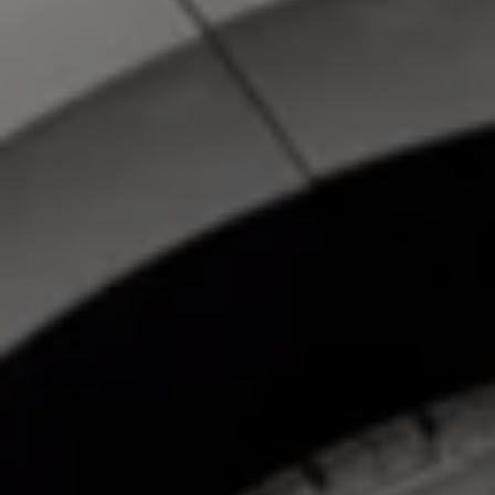
Ruitschade
Vind je dealer
Pechhulp
Pech onderweg?
Waarschuwingslampjes
Autosleutel kwijt
Vind je dealer
Garantie
Economy Service
ServicePlus
Vervangend vervoer
Digitale handleiding
Service Scan
HVO100 diesel
Accessoires
Accessoire Pakketten
Wielensets
Trekhaken
Elektrisch rijden
Transport
Car electronics
Comfort en bescherming
Betimmering
Offerte aanvragen
Vind je dealer