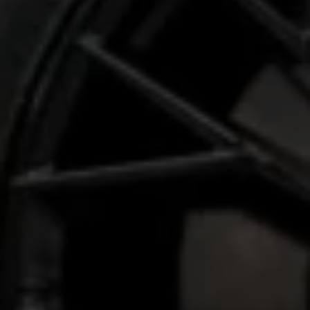
Connect Pro
Car-Net
California App
Navigatie-updates
Software-updates
Vind je dealer
Proefrit plannen
Adviesgesprek aanvragen
Offerte aanvragen
Ons dealernetwerk
Alles over Volkswagen Bedrijfswagens
Inschrijven nieuwsbrief
Nieuws
Geschiedenis
Bedrijfswagens Buzz
Informatie voor universele garages
Informatie voor carrosseriebouwers
WLTP