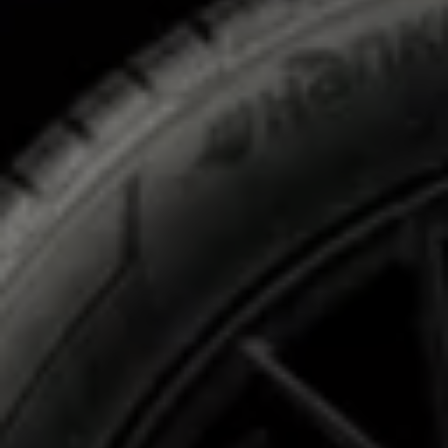
Vind je dealer
Digitale diensten & apps
VW Connect en We Connect
Alle Connect diensten op een rij
Upgrades voor Connect
Veelgestelde vragen
Vind je dealer
Proefrit plannen
Adviesgesprek aanvragen
Offerte aanvragen
VW Connect en We Connect ID. modellen
Alle Connect diensten op een rij
Upgrades voor Connect
Veelgestelde vragen
Vind je dealer
Proefrit plannen
Adviesgesprek aanvragen
Offerte aanvragen
VW Connect en We Connect activeren
myVolkswagen
Hulp met digitale diensten & apps
Vind je dealer
Proefrit plannen
Adviesgesprek aanvragen
Offerte aanvragen