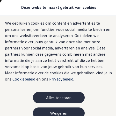
Modellen & samenstellen
Deze website maakt gebruik van cookies
Bedrijfswagens
Samenstellen
Modellen vergelijken
Acties
We gebruiken cookies om content en advertenties te
Ga naar
Ga
Maatwerk
personaliseren, om functies voor social media te bieden en
pagina
naar
Branches
content
footer
Carrosseriebouw
om ons websiteverkeer te analyseren. Ook delen we
Bedrijfswageninrichting
informatie over jouw gebruik van onze site met onze
De toCargo modellen
partners voor social media, adverteren en analyse. Deze
Vind je dealer
Proefrit plannen
partners kunnen deze gegevens combineren met andere
Adviesgesprek aanvragen
informatie die je aan ze hebt verstrekt of die ze hebben
Offerte aanvragen
verzameld op basis van jouw gebruik van hun services.
Onze voorraad bekijken
Onze occasions bekijken
Meer informatie over de cookies die we gebruiken vind je in
Vind je dealer
ons
Cookiebeleid
en ons
Privacybeleid
.
Proefrit plannen
Adviesgesprek aanvragen
Offerte aanvragen
Elektrisch & hybride
Alles toestaan
Elektrisch rijden & modellen
Actieradius
Opladen
Weigeren
Laadoplossingen