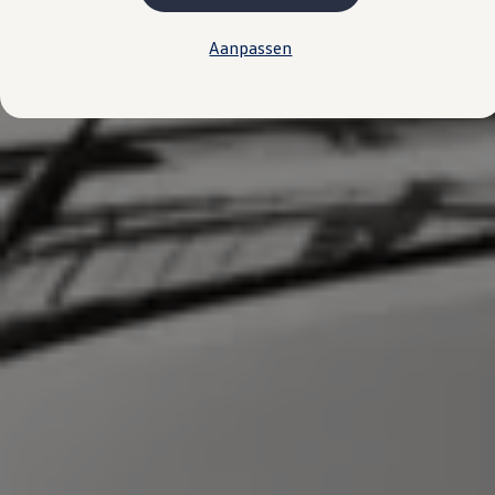
Kosten
Onderhoud
Aanpassen
Vind je dealer
Proefrit plannen
Adviesgesprek aanvragen
Offerte aanvragen
Hybride rijden & modellen
De toCargo modellen
Laadoplossingen
Vind je dealer
Proefrit plannen
Adviesgesprek aanvragen
Offerte aanvragen
Klaar voor morgen
e-Transitie
Regelgeving & fiscaliteit
Maatwerk
Product & innovatie
Klantervaringen
Financiële opties
Leasen
Financial Lease
Full Operational Lease
Short Lease
Vind je dealer