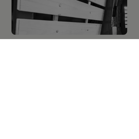
Betimmering
Maatwerk betimmering voor jouw laadruimte.
Bekijk betimmering