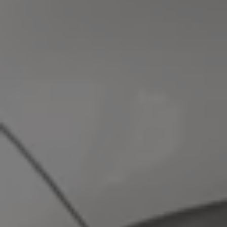
Proefrit plannen
Adviesgesprek aanvragen
Offerte aanvragen
Fiscaal vriendelijk investeren
Verzekeren
Bijtelling
Vind je dealer
Proefrit plannen
Adviesgesprek aanvragen
Offerte aanvragen
Service & accessoires
Onderhoud
Zomercheck
APK-keuring
Aircoservice
Autobanden
Onderhoud elektrische bedrijfswagen
Accu State-of-Health Check
AdBlue
Occasioncheck
Navigatie- en software-updates
Vind je dealer
Reparatie en schadeherstel
Schadeherstel
Kleine schade