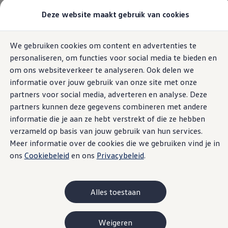
Modellen & samenstellen
Deze website maakt gebruik van cookies
Home
Bedrijfswagens
GSL Quick Search New
Samenstellen
Modellen vergelijken
Acties
We gebruiken cookies om content en advertenties te
Ga naar
Ga
Maatwerk
personaliseren, om functies voor social media te bieden en
pagina
naar
Branches
content
footer
Carrosseriebouw
om ons websiteverkeer te analyseren. Ook delen we
Bedrijfswageninrichting
informatie over jouw gebruik van onze site met onze
De toCargo modellen
partners voor social media, adverteren en analyse. Deze
Vind je dealer
Proefrit plannen
partners kunnen deze gegevens combineren met andere
Adviesgesprek aanvragen
informatie die je aan ze hebt verstrekt of die ze hebben
Offerte aanvragen
verzameld op basis van jouw gebruik van hun services.
Onze voorraad bekijken
Onze occasions bekijken
Meer informatie over de cookies die we gebruiken vind je in
Vind je dealer
ons
Cookiebeleid
en ons
Privacybeleid
.
Proefrit plannen
Adviesgesprek aanvragen
Offerte aanvragen
Elektrisch & hybride
Alles toestaan
Elektrisch rijden & modellen
Actieradius
Opladen
Weigeren
Laadoplossingen