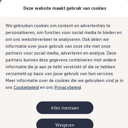
Modellen & samenstellen
Deze website maakt gebruik van cookies
Bedrijfswagens
Samenstellen
Modellen vergelijken
Acties
Home
We gebruiken cookies om content en advertenties te
Ga naar
Ga
Maatwerk
personaliseren, om functies voor social media te bieden en
pagina
naar
Branches
content
footer
Carrosseriebouw
om ons websiteverkeer te analyseren. Ook delen we
Bedrijfswageninrichting
informatie over jouw gebruik van onze site met onze
De toCargo modellen
Formulieren
partners voor social media, adverteren en analyse. Deze
Vind je dealer
Proefrit plannen
partners kunnen deze gegevens combineren met andere
Adviesgesprek aanvragen
informatie die je aan ze hebt verstrekt of die ze hebben
Offerte aanvragen
verzameld op basis van jouw gebruik van hun services.
Onze voorraad bekijken
Onze occasions bekijken
Meer informatie over de cookies die we gebruiken vind je in
Vind je dealer
ons
Cookiebeleid
en ons
Privacybeleid
.
Proefrit plannen
Adviesgesprek aanvragen
Offerte aanvragen
Elektrisch & hybride
Alles toestaan
Elektrisch rijden & modellen
Actieradius
Opladen
Weigeren
Laadoplossingen