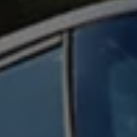
Ruitschade
Vind je dealer
Pechhulp
Pech onderweg?
Waarschuwingslampjes
Autosleutel kwijt
Vind je dealer
Garantie
Economy Service
ServicePlus
Vervangend vervoer
Digitale handleiding
Service Scan
HVO100 diesel
Accessoires
Accessoire Pakketten
Wielensets
Trekhaken
Elektrisch rijden
Transport
Car electronics
Comfort en bescherming
Betimmering
Offerte aanvragen
Vind je dealer