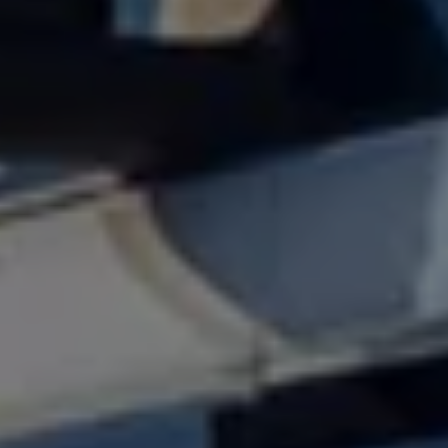
Connect Pro
Car-Net
California App
Navigatie-updates
Software-updates
Vind je dealer
Proefrit plannen
Adviesgesprek aanvragen
Offerte aanvragen
Ons dealernetwerk
Alles over Volkswagen Bedrijfswagens
Inschrijven nieuwsbrief
Nieuws
Geschiedenis
Bedrijfswagens Buzz
Informatie voor universele garages
Informatie voor carrosseriebouwers
WLTP