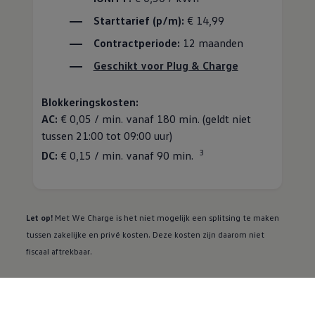
Starttarief (p/m):
€ 14,99
Contractperiode:
12 maanden
Geschikt voor Plug & Charge
Blokkeringskosten:
AC:
€ 0,05 / min. vanaf 180 min. (geldt niet
tussen 21:00 tot 09:00 uur)
3
DC:
€ 0,15 / min. vanaf 90 min.
Let op!
Met We Charge is het niet mogelijk een splitsing te maken
tussen zakelijke en privé kosten. Deze kosten zijn daarom niet
fiscaal aftrekbaar.
Slimme hulp bij