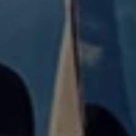
Vind je dealer
Digitale diensten & apps
VW Connect en We Connect
Alle Connect diensten op een rij
Upgrades voor Connect
Veelgestelde vragen
Vind je dealer
Proefrit plannen
Adviesgesprek aanvragen
Offerte aanvragen
VW Connect en We Connect ID. modellen
Alle Connect diensten op een rij
Upgrades voor Connect
Veelgestelde vragen
Vind je dealer
Proefrit plannen
Adviesgesprek aanvragen
Offerte aanvragen
VW Connect en We Connect activeren
myVolkswagen
Hulp met digitale diensten & apps
Vind je dealer
Proefrit plannen
Adviesgesprek aanvragen
Offerte aanvragen