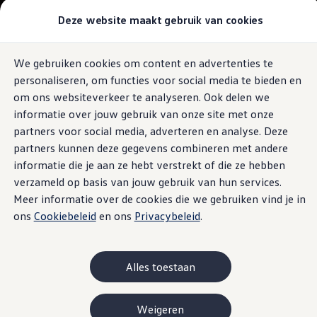
Modellen & samenstellen
Deze website maakt gebruik van cookies
Bedrijfswagens
Samenstellen
Modellen vergelijken
Acties
We gebruiken cookies om content en advertenties te
Ga naar
Ga
Maatwerk
personaliseren, om functies voor social media te bieden en
pagina
naar
Branches
content
footer
Carrosseriebouw
om ons websiteverkeer te analyseren. Ook delen we
Bedrijfswageninrichting
informatie over jouw gebruik van onze site met onze
De toCargo modellen
partners voor social media, adverteren en analyse. Deze
Vind je dealer
Proefrit plannen
partners kunnen deze gegevens combineren met andere
Adviesgesprek aanvragen
informatie die je aan ze hebt verstrekt of die ze hebben
Offerte aanvragen
verzameld op basis van jouw gebruik van hun services.
Onze voorraad bekijken
Onze occasions bekijken
Meer informatie over de cookies die we gebruiken vind je in
Vind je dealer
ons
Cookiebeleid
en ons
Privacybeleid
.
Proefrit plannen
Adviesgesprek aanvragen
Offerte aanvragen
Elektrisch & hybride
Alles toestaan
Elektrisch rijden & modellen
Actieradius
Opladen
Weigeren
Laadoplossingen