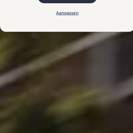
Kosten
Onderhoud
Aanpassen
Vind je dealer
Proefrit plannen
Adviesgesprek aanvragen
Offerte aanvragen
Hybride rijden & modellen
De toCargo modellen
Laadoplossingen
Vind je dealer
Proefrit plannen
Adviesgesprek aanvragen
Offerte aanvragen
Klaar voor morgen
e-Transitie
Regelgeving & fiscaliteit
Maatwerk
Product & innovatie
Klantervaringen
Financiële opties
Leasen
Financial Lease
Full Operational Lease
Short Lease
Vind je dealer