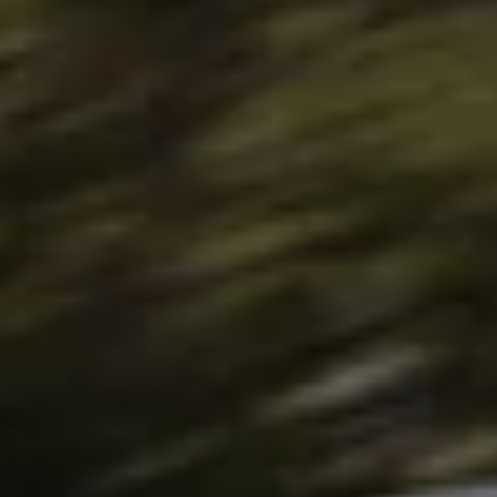
Proefrit plannen
Adviesgesprek aanvragen
Offerte aanvragen
Fiscaal vriendelijk investeren
Verzekeren
Bijtelling
Vind je dealer
Proefrit plannen
Adviesgesprek aanvragen
Offerte aanvragen
Service & accessoires
Onderhoud
Zomercheck
APK-keuring
Aircoservice
Autobanden
Onderhoud elektrische bedrijfswagen
Accu State-of-Health Check
AdBlue
Occasioncheck
Navigatie- en software-updates
Vind je dealer
Reparatie en schadeherstel
Schadeherstel
Kleine schade