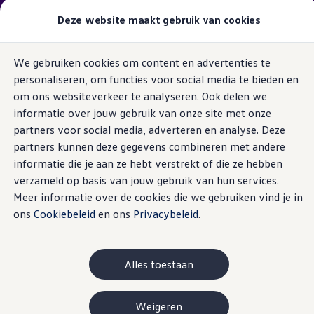
Getoonde vanafprijzen zijn exclusief
actievoordeel
Deze website maakt gebruik van cookies
indien beschikbaar!
Modellen & samenstellen
We gebruiken cookies om content en advertenties te
Bedrijfswagens
Ga naar
Ga
Samenstellen
personaliseren, om functies voor social media te bieden en
pagina
naar
Modellen vergelijken
content
footer
om ons websiteverkeer te analyseren. Ook delen we
Acties
1. Overzicht
2. Uitvoeringen
3. Motoren
4. Exterieur
5. I
Maatwerk
informatie over jouw gebruik van onze site met onze
Branches
partners voor social media, adverteren en analyse. Deze
Carrosseriebouw
ID. Buzz
partners kunnen deze gegevens combineren met andere
Open filter laag
Bedrijfswageninrichting
6
varianten
De toCargo modellen
informatie die je aan ze hebt verstrekt of die ze hebben
Vind je dealer
verzameld op basis van jouw gebruik van hun services.
Proefrit plannen
Meer informatie over de cookies die we gebruiken vind je in
Adviesgesprek aanvragen
Offerte aanvragen
ons
Cookiebeleid
en ons
Privacybeleid
.
Onze voorraad bekijken
Onze occasions bekijken
Pure Limited Edition
Pro L
Vind je dealer
Proefrit plannen
Alles toestaan
Vanaf excl.
€ 36.466
Vanaf e
Adviesgesprek aanvragen
Vanaf incl.
€ 45.290
Vanaf i
Offerte aanvragen
Elektrisch & hybride
Weigeren
BATTERIJEN (1 beschikbaar)
Ook ve
Elektrisch rijden & modellen