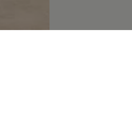
eur. Lees alles over de afmetingen, gewichten, het brandstofver
ificaties van alle motoren. Ook krijg je een goede indruk van de l
Technische gegev