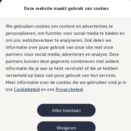
Getoonde vanafprijzen zijn exclusief
actievoordeel
Deze website maakt gebruik van cookies
indien beschikbaar!
Modellen & samenstellen
We gebruiken cookies om content en advertenties te
Bedrijfswagens
Ga naar
Ga
Samenstellen
personaliseren, om functies voor social media te bieden en
pagina
naar
Modellen vergelijken
content
footer
om ons websiteverkeer te analyseren. Ook delen we
Acties
1. Overzicht
2. Uitvoeringen
3. Motoren
4. Exterieur
5. I
Maatwerk
informatie over jouw gebruik van onze site met onze
Branches
partners voor social media, adverteren en analyse. Deze
Carrosseriebouw
Transporter Pick-up
partners kunnen deze gegevens combineren met andere
Open filter laag
Bedrijfswageninrichting
1
variant
De toCargo modellen
informatie die je aan ze hebt verstrekt of die ze hebben
Vind je dealer
verzameld op basis van jouw gebruik van hun services.
Proefrit plannen
Meer informatie over de cookies die we gebruiken vind je in
Adviesgesprek aanvragen
Offerte aanvragen
ons
Cookiebeleid
en ons
Privacybeleid
.
Onze voorraad bekijken
Onze occasions bekijken
Dubbele cabine L2
Vind je dealer
Proefrit plannen
Alles toestaan
Vanaf excl.
€ 52.913
Adviesgesprek aanvragen
Vanaf incl.
€ 61.851
Offerte aanvragen
Elektrisch & hybride
Weigeren
MOTOREN (4 beschikbaar)
Elektrisch rijden & modellen