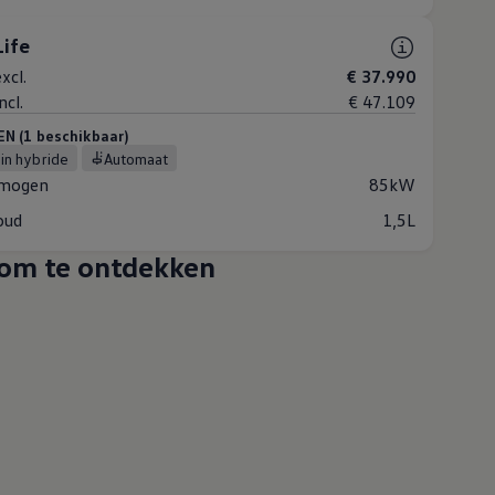
Life
xcl.
€ 37.990
ncl.
€ 47.109
 (1 beschikbaar)
-in hybride
Automaat
mogen
85kW
oud
1,5L
om te ontdekken