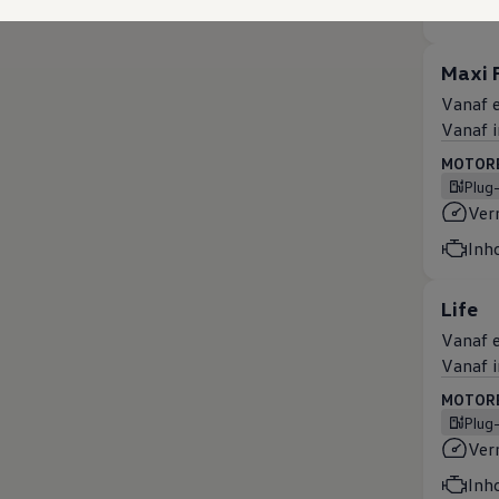
Inh
Maxi F
Vanaf e
Vanaf i
MOTOREN
Plug
Ver
Inh
Life
Vanaf e
Vanaf i
MOTOREN
Plug
Ver
Inh