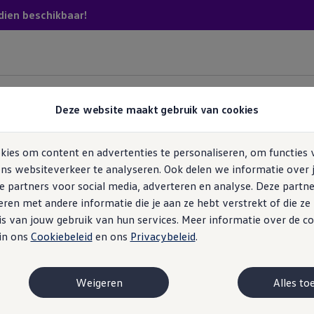
dien beschikbaar!
5. Interieur
6. Meeruitvoering
7. Samenvatting
Deze website maakt gebruik van cookies
Nieuwe C
ies om content en advertenties te personaliseren, om functies 
4
va
ns websiteverkeer te analyseren. Ook delen we informatie over 
e partners voor social media, adverteren en analyse. Deze partn
en met andere informatie die je aan ze hebt verstrekt of die z
First 
s van jouw gebruik van hun services. Meer informatie over de co
Vanaf e
 in ons
Cookiebeleid
en ons
Privacybeleid
.
Vanaf i
MOTOREN
Weigeren
Alles to
Plug
Ver