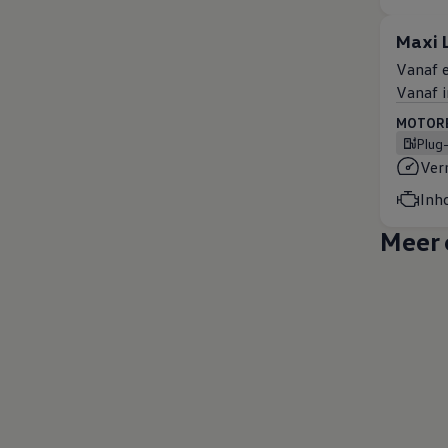
Maxi 
Vanaf e
Vanaf i
MOTOREN
Plug
Ver
Inh
Meer 