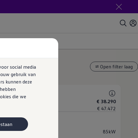
addy Flexible eHybrid
Open filter laag
voor social media
rianten
jouw gebruik van
ers kunnen deze
e hebben
Edition
okies die we
xcl.
€ 38.290
ncl.
€ 47.472
 (1 beschikbaar)
estaan
-in hybride
Automaat
mogen
85kW