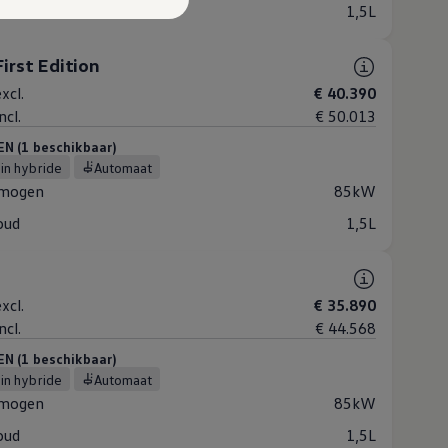
oud
1,5L
irst Edition
xcl.
€ 40.390
ncl.
€ 50.013
 (1 beschikbaar)
-in hybride
Automaat
mogen
85kW
oud
1,5L
xcl.
€ 35.890
ncl.
€ 44.568
 (1 beschikbaar)
-in hybride
Automaat
mogen
85kW
oud
1,5L