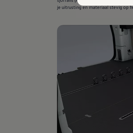
sjorrails (Airline-rails) beschikbaar
Actieradius
Opladen
je uitrusting en materiaal stevig op h
Laadoplossingen
Kosten
Onderhoud
Vind je dealer
Proefrit plannen
Adviesgesprek aanvragen
Offerte aanvragen
Hybride rijden & modellen
De toCargo modellen
Laadoplossingen
Vind je dealer
Proefrit plannen
Adviesgesprek aanvragen
Offerte aanvragen
Klaar voor morgen
e-Transitie
Regelgeving & fiscaliteit
Maatwerk
Product & innovatie
Klantervaringen
Financiële opties
Leasen
Financial Lease