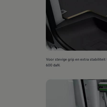
Full Operational Lease
Short Lease
Vind je dealer
Proefrit plannen
Adviesgesprek aanvragen
Offerte aanvragen
Fiscaal vriendelijk investeren
Verzekeren
Bijtelling
Vind je dealer
Proefrit plannen
Adviesgesprek aanvragen
Offerte aanvragen
Service & accessoires
Voor stevige grip en extra stabiliteit
Onderhoud
600 daN.
Zomercheck
APK-keuring
Aircoservice
Autobanden
Onderhoud elektrische bedrijfswagen
Accu State-of-Health Check
AdBlue
Occasioncheck
Navigatie- en software-updates
Vind je dealer