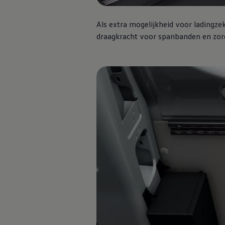
Betimmering
Offerte aanvragen
Vind je dealer
Als extra mogelijkheid voor ladingzek
Vind je dealer
draagkracht voor spanbanden en zorg
Digitale diensten & apps
VW Connect en We Connect
Alle Connect diensten op een rij
Upgrades voor Connect
Veelgestelde vragen
Vind je dealer
Proefrit plannen
Adviesgesprek aanvragen
Offerte aanvragen
VW Connect en We Connect ID. modellen
Alle Connect diensten op een rij
Upgrades voor Connect
Veelgestelde vragen
Vind je dealer
Proefrit plannen
Adviesgesprek aanvragen
Offerte aanvragen
VW Connect en We Connect activeren
myVolkswagen
Hulp met digitale diensten & apps
Vind je dealer