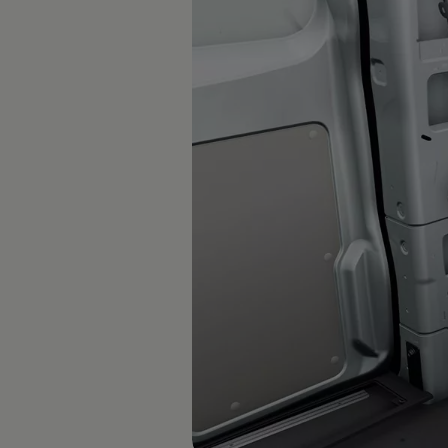
Reparatie en schadeherstel
Schadeherstel
Kleine schade
Ruitschade
Vind je dealer
Pechhulp
Pech onderweg?
Waarschuwingslampjes
Autosleutel kwijt
Vind je dealer
Garantie
Economy Service
ServicePlus
Vervangend vervoer
Digitale handleiding
Service Scan
HVO100 diesel
Accessoires
Accessoire Pakketten
Wielensets
Trekhaken
Elektrisch rijden
Transport
Car electronics
Comfort en bescherming