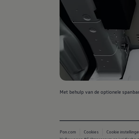
Proefrit plannen
Adviesgesprek aanvragen
Offerte aanvragen
Connect Pro
Car-Net
California App
Navigatie-updates
Software-updates
Vind je dealer
Proefrit plannen
Adviesgesprek aanvragen
Offerte aanvragen
Ons dealernetwerk
Alles over Volkswagen Bedrijfswagens
Inschrijven nieuwsbrief
Nieuws
Met behulp van de optionele spanband
Geschiedenis
Bedrijfswagens Buzz
Informatie voor universele garages
Informatie voor carrosseriebouwers
WLTP
Pon.com
Cookies
Cookie instelling