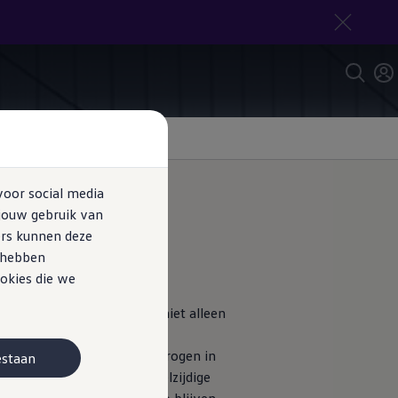
voor social media
jouw gebruik van
ers kunnen deze
e hebben
okies die we
de vloer belanden, is dat niet alleen
en dat je lading veilig en
rofessionals: tot wel 8 sjorogen in
estaan
aast zijn er op verzoek veelzijdige