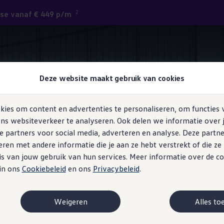
2
ase vanaf € 449 p/m
Ladingzekering
Deze website maakt gebruik van cookies
ies om content en advertenties te personaliseren, om functies 
ns websiteverkeer te analyseren. Ook delen we informatie over 
e partners voor social media, adverteren en analyse. Deze partn
vig
onder controle
en met andere informatie die je aan ze hebt verstrekt of die z
s van jouw gebruik van hun services. Meer informatie over de co
 in ons
Cookiebeleid
en ons
Privacybeleid
.
uiven, gereedschapskoffers omvallen en planken met een klap op 
chadigen en de bestuurder kan worden afgeleid. Om ervoor te zorg
mt, biedt de nieuwe Transporter flexibele ladingzekering voor p
Weigeren
Alles to
lbasis, tot 6 in de Kombi en optioneel tot 6 in de pick-up. Daarn