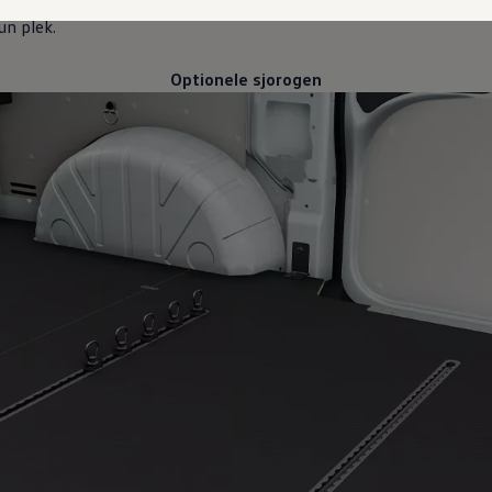
 voor aan de wand, vloer of het dak, waarmee je je lading snel en e
un plek.
Optionele sjorogen