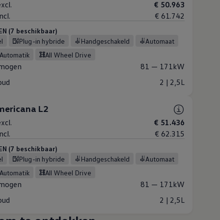
xcl.
€ 50.963
ncl.
€ 61.742
 (7 beschikbaar)
el
Plug-in hybride
Handgeschakeld
Automaat
-Automatik
All Wheel Drive
mogen
81 — 171kW
oud
2 | 2,5L
ericana L2
xcl.
€ 51.436
ncl.
€ 62.315
 (7 beschikbaar)
el
Plug-in hybride
Handgeschakeld
Automaat
-Automatik
All Wheel Drive
mogen
81 — 171kW
oud
2 | 2,5L