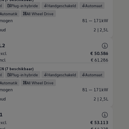
el
Plug-in hybride
Handgeschakeld
Automaat
-Automatik
All Wheel Drive
mogen
81 — 171kW
oud
2 | 2,5L
 L2
xcl.
€ 50.586
ncl.
€ 61.286
 (7 beschikbaar)
el
Plug-in hybride
Handgeschakeld
Automaat
-Automatik
All Wheel Drive
mogen
81 — 171kW
oud
2 | 2,5L
L1
xcl.
€ 53.113