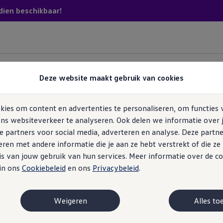
dien beschikbaar!
5. Interieur
6. Meeruitvoering
7. Samenvatting
Deze website maakt gebruik van cookies
Transpor
ies om content en advertenties te personaliseren, om functies 
10
v
ns websiteverkeer te analyseren. Ook delen we informatie over 
e partners voor social media, adverteren en analyse. Deze partn
en met andere informatie die je aan ze hebt verstrekt of die z
Beste
s van jouw gebruik van hun services. Meer informatie over de co
Vanaf e
 in ons
Cookiebeleid
en ons
Privacybeleid
.
Vanaf i
MOTOREN
Weigeren
Alles to
Dies
CVT