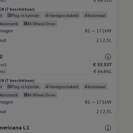
ncl.
€ 64.328
 (7 beschikbaar)
el
Plug-in hybride
Handgeschakeld
Automaat
-Automatik
All Wheel Drive
mogen
81 — 171kW
oud
2 | 2,5L
L2
xcl.
€ 53.537
ncl.
€ 64.841
 (7 beschikbaar)
el
Plug-in hybride
Handgeschakeld
Automaat
-Automatik
All Wheel Drive
mogen
81 — 171kW
oud
2 | 2,5L
ericana L1