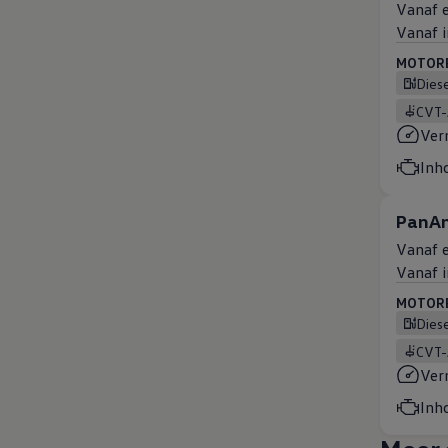
Vanaf e
Vanaf i
MOTOREN
Dies
CVT
Ver
Inh
PanAm
Vanaf e
Vanaf i
MOTOREN
Dies
CVT
Ver
Inh