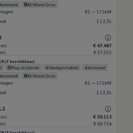
-Automatik
All Wheel Drive
mogen
81 — 171kW
oud
2 | 2,5L
2
xcl.
€ 47.487
ncl.
€ 57.552
 (7 beschikbaar)
el
Plug-in hybride
Handgeschakeld
Automaat
-Automatik
All Wheel Drive
mogen
81 — 171kW
oud
2 | 2,5L
 L1
xcl.
€ 50.113
ncl.
€ 60.714
 (7 beschikbaar)