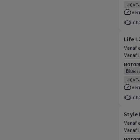
CVT
Ver
Inh
Life L
Vanaf e
Vanaf i
MOTOREN
Dies
CVT
Ver
Inh
Style
Vanaf e
Vanaf i
MOTOREN