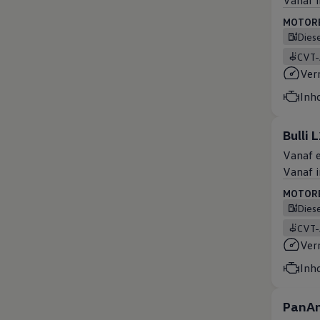
Vanaf i
MOTOREN
Dies
CVT
Ver
Inh
Bulli 
Vanaf e
Vanaf i
MOTOREN
Dies
CVT
Ver
Inh
PanAm