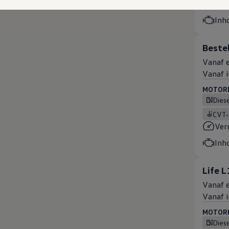
Ver
Inh
Beste
Vanaf e
Vanaf i
MOTOREN
Dies
CVT
Ver
Inh
Life L
Vanaf e
Vanaf i
MOTOREN
Dies