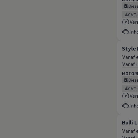
Dies
CVT
Ver
Inh
Style
Vanaf e
Vanaf i
MOTOREN
Dies
CVT
Ver
Inh
Bulli 
Vanaf e