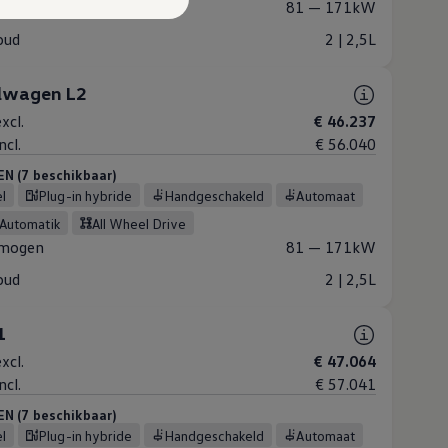
mogen
81 — 171kW
oud
2 | 2,5L
lwagen L2
xcl.
€ 46.237
ncl.
€ 56.040
 (7 beschikbaar)
el
Plug-in hybride
Handgeschakeld
Automaat
-Automatik
All Wheel Drive
mogen
81 — 171kW
oud
2 | 2,5L
1
xcl.
€ 47.064
ncl.
€ 57.041
 (7 beschikbaar)
el
Plug-in hybride
Handgeschakeld
Automaat