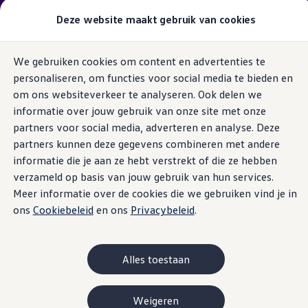
Getoonde vanafprijzen zijn exclusief
actievoordeel
Deze website maakt gebruik van cookies
indien beschikbaar!
Modellen & samenstellen
We gebruiken cookies om content en advertenties te
Bedrijfswagens
Ga naar
Ga
Samenstellen
personaliseren, om functies voor social media te bieden en
pagina
naar
Modellen vergelijken
content
footer
om ons websiteverkeer te analyseren. Ook delen we
Acties
1. Overzicht
2. Uitvoeringen
3. Motoren
4. Exterieur
5. I
Maatwerk
informatie over jouw gebruik van onze site met onze
Branches
partners voor social media, adverteren en analyse. Deze
Carrosseriebouw
partners kunnen deze gegevens combineren met andere
Bedrijfswageninrichting
29
Modellen
De toCargo modellen
informatie die je aan ze hebt verstrekt of die ze hebben
Vind je dealer
verzameld op basis van jouw gebruik van hun services.
Proefrit plannen
Meer informatie over de cookies die we gebruiken vind je in
Adviesgesprek aanvragen
Offerte aanvragen
ons
Cookiebeleid
en ons
Privacybeleid
.
Plug-in hybride
Diesel
Benzine
Elektrisch
Op
Onze voorraad bekijken
Onze occasions bekijken
Vind je dealer
Nieuw
Proefrit plannen
Alles toestaan
Adviesgesprek aanvragen
Offerte aanvragen
Elektrisch & hybride
Weigeren
Elektrisch rijden & modellen