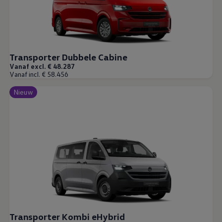
Comfort en bescherming
Betimmering
Offerte aanvragen
Vind je dealer
Vind je dealer
Digitale diensten & apps
VW Connect en We Connect
Transporter Dubbele Cabine
Alle Connect diensten op een rij
Vanaf excl. € 48.287
Upgrades voor Connect
Vanaf incl. € 58.456
Veelgestelde vragen
Vind je dealer
Nieuw
Proefrit plannen
Adviesgesprek aanvragen
Offerte aanvragen
VW Connect en We Connect ID. modellen
Alle Connect diensten op een rij
Upgrades voor Connect
Veelgestelde vragen
Vind je dealer
Proefrit plannen
Adviesgesprek aanvragen
Offerte aanvragen
VW Connect en We Connect activeren
myVolkswagen
Transporter Kombi eHybrid
Hulp met digitale diensten & apps