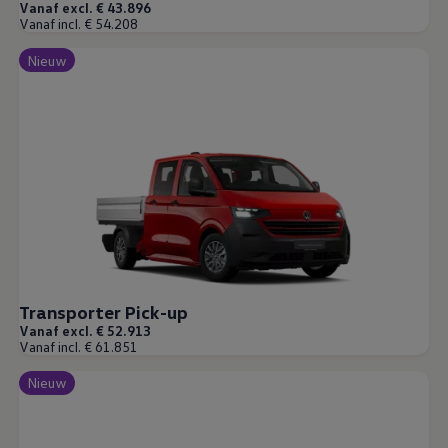
Vind je dealer
Vanaf excl. € 43.896
Proefrit plannen
Vanaf incl. € 54.208
Adviesgesprek aanvragen
Offerte aanvragen
Nieuw
Connect Pro
Car-Net
California App
Navigatie-updates
Software-updates
Vind je dealer
Proefrit plannen
Adviesgesprek aanvragen
Offerte aanvragen
Ons dealernetwerk
Alles over Volkswagen Bedrijfswagens
Inschrijven nieuwsbrief
Nieuws
Transporter Pick-up
Geschiedenis
Bedrijfswagens Buzz
Vanaf excl. € 52.913
Vanaf incl. € 61.851
Informatie voor universele garages
Informatie voor carrosseriebouwers
Nieuw
WLTP