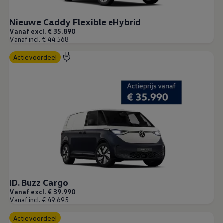
Financial Lease
Full Operational Lease
Short Lease
Nieuwe Caddy Flexible eHybrid
Vind je dealer
Vanaf excl. € 35.890
Proefrit plannen
Vanaf incl. € 44.568
Adviesgesprek aanvragen
Offerte aanvragen
Actievoordeel
Fiscaal vriendelijk investeren
Verzekeren
Bijtelling
Vind je dealer
Proefrit plannen
Adviesgesprek aanvragen
Offerte aanvragen
Service & accessoires
Onderhoud
Zomercheck
APK-keuring
Aircoservice
Autobanden
Onderhoud elektrische bedrijfswagen
ID. Buzz Cargo
Accu State-of-Health Check
Vanaf excl. € 39.990
AdBlue
Vanaf incl. € 49.695
Occasioncheck
Navigatie- en software-updates
Actievoordeel