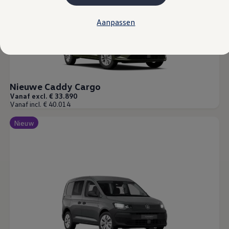
Actieradius
Opladen
Aanpassen
Laadoplossingen
Kosten
Onderhoud
Vind je dealer
Proefrit plannen
Adviesgesprek aanvragen
Offerte aanvragen
Nieuwe Caddy Cargo
Hybride rijden & modellen
Vanaf excl. € 33.890
De toCargo modellen
Vanaf incl. € 40.014
Laadoplossingen
Vind je dealer
Nieuw
Proefrit plannen
Adviesgesprek aanvragen
Offerte aanvragen
Klaar voor morgen
e-Transitie
Regelgeving & fiscaliteit
Maatwerk
Product & innovatie
Klantervaringen
Financiële opties
Leasen